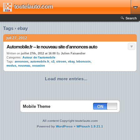
toutelauto.com
Search
Tags › ebay
juil 27, 2012
Automobile.fr – le nouveau site d’annonces auto
Written on
juillet 27th, 2012 at 16:00
By
Julien Faisandier
Categories:
Autour de l'automobile
Tags:
annonces
,
automobile.fr
,
c3
,
citroen
,
ebay
,
leboncoin
,
modus
,
nouveau
,
occasion
Load more entries...
Mobile Theme
All content Copyright toutelauto.com
Powered by
WordPress
+
WPtouch 1.9.21.1