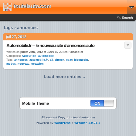
toutelauto.com
Search
Tags › annonces
juil 27, 2012
Automobile.fr – le nouveau site d’annonces auto
Written on
juillet 27th, 2012 at 16:00
By
Julien Faisandier
Categories:
Autour de l'automobile
Tags:
annonces
,
automobile.fr
,
c3
,
citroen
,
ebay
,
leboncoin
,
modus
,
nouveau
,
occasion
Load more entries...
Mobile Theme
All content Copyright toutelauto.com
Powered by
WordPress
+
WPtouch 1.9.21.1