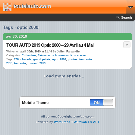
toutelauto.com
Search
Tags › optic 2000
avr 30, 2019
TOUR AUTO 2019 Optic 2000 – 29 Avril au 4 Mai
Written on
avril 30th, 2019 at 11:44
By
Julien Faisandier
Categories:
Collection
,
Evénements & courses
,
Non classé
Tags:
240
,
charade
,
grand palais
,
optic 2000
,
photos
,
tour auto
2019
,
tourauto
,
tourauto2019
Load more entries...
Mobile Theme
All content Copyright toutelauto.com
Powered by
WordPress
+
WPtouch 1.9.21.1