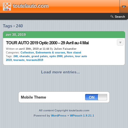
toutelauto.com
Search
Tags › 240
avr 30, 2019
TOUR AUTO 2019 Optic 2000 – 29 Avril au 4 Mai
Written on
avril 30th, 2019 at 11:44
By
Julien Faisandier
Categories:
Collection
,
Evénements & courses
,
Non classé
Tags:
240
,
charade
,
grand palais
,
optic 2000
,
photos
,
tour auto
2019
,
tourauto
,
tourauto2019
Load more entries...
Mobile Theme
All content Copyright toutelauto.com
Powered by
WordPress
+
WPtouch 1.9.21.1