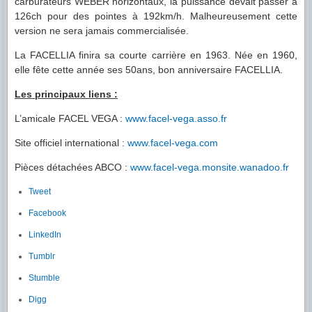
carburateurs WEBER horizontaux, la puissance devait passer à
126ch pour des pointes à 192km/h. Malheureusement cette
version ne sera jamais commercialisée.
La FACELLIA finira sa courte carrière en 1963. Née en 1960,
elle fête cette année ses 50ans, bon anniversaire FACELLIA.
Les principaux liens :
L’amicale FACEL VEGA :
www.facel-vega.asso.fr
Site officiel international :
www.facel-vega.com
Pièces détachées ABCO :
www.facel-vega.monsite.wanadoo.fr
Tweet
Facebook
LinkedIn
Tumblr
Stumble
Digg