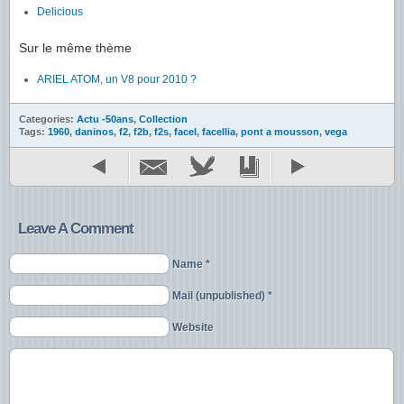
Delicious
Sur le même thème
ARIEL ATOM, un V8 pour 2010 ?
Categories:
Actu -50ans
,
Collection
Tags:
1960
,
daninos
,
f2
,
f2b
,
f2s
,
facel
,
facellia
,
pont a mousson
,
vega
Leave A Comment
Name *
Mail (unpublished) *
Website