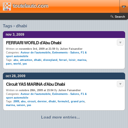
toutelauto.com
Search
Tags › dhabi
nov 3, 2009
FERRARI WORLD d’Abu Dhabi
Written on
novembre 3rd, 2009 at 21:59
By
Julien Faisandier
Categories:
Autour de l'automobile
,
Evènements - Salons
,
F1 &
sport automobile
Tags:
abu
,
attraction
,
dhabi
,
disneyland
,
ferrari
,
loisir
,
marina
,
parc
,
world
,
yas
oct 28, 2009
Circuit YAS MARINA d’Abu Dhabi
Written on
octobre 28th, 2009 at 15:04
By
Julien Faisandier
Categories:
Autour de l'automobile
,
Evènements - Salons
,
F1 &
sport automobile
Tags:
2009
,
abu
,
circuit
,
dernier
,
dhabi
,
formule1
,
grand prix
,
marina
,
saison
,
yas
Load more entries...