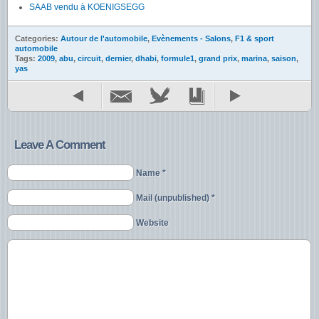
SAAB vendu à KOENIGSEGG
Categories:
Autour de l'automobile
,
Evènements - Salons
,
F1 & sport
automobile
Tags:
2009
,
abu
,
circuit
,
dernier
,
dhabi
,
formule1
,
grand prix
,
marina
,
saison
,
yas
Leave A Comment
Name *
Mail (unpublished) *
Website