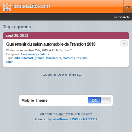
toutelauto.com
Search
Tags › grands
sept 25, 2013
Que retenir du salon automobile de Francfort 2013
Written on
septembre 25th, 2013 at 21:14
By
Lisa T.
Categories:
Evènements - Salons
Tags:
2013
,
francfort
,
grands
,
lancements
,
moments
,
resumer
,
salon
Load more entries...
Mobile Theme
All content Copyright toutelauto.com
Powered by
WordPress
+
WPtouch 1.9.21.1