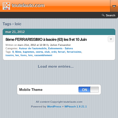
toutelauto.com
Search
Tags › loic
mar 21, 2012
8ème FERRARISSIMO à Issoire (63) les 9 et 10 Juin
Written on
mars 21st, 2012 at 12:38
By
Julien Faisandier
Categories:
Autour de l'automobile
,
Evènements - Salons
Tags:
8
,
8ème
,
baptemes
,
ceerta
,
club
,
crdv
,
ferrari
,
ferrarissimo
,
issoire
,
leo
,
lions
,
loic
,
rassemblement
Load more entries...
Mobile Theme
All content Copyright toutelauto.com
Powered by
WordPress
+
WPtouch 1.9.21.1