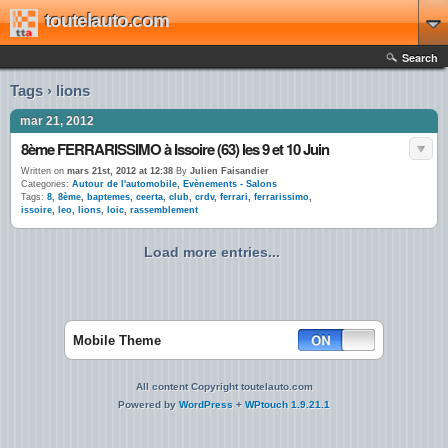
toutelauto.com
Search
Tags › lions
mar 21, 2012
8ème FERRARISSIMO à Issoire (63) les 9 et 10 Juin
Written on
mars 21st, 2012 at 12:38
By
Julien Faisandier
Categories:
Autour de l'automobile
,
Evènements - Salons
Tags:
8
,
8ème
,
baptemes
,
ceerta
,
club
,
crdv
,
ferrari
,
ferrarissimo
,
issoire
,
leo
,
lions
,
loic
,
rassemblement
Load more entries...
Mobile Theme
All content Copyright toutelauto.com
Powered by
WordPress
+
WPtouch 1.9.21.1