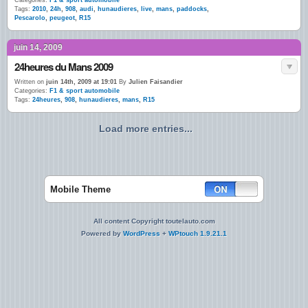
Categories:
F1 & sport automobile
Tags:
2010
,
24h
,
908
,
audi
,
hunaudieres
,
live
,
mans
,
paddocks
,
Pescarolo
,
peugeot
,
R15
juin 14, 2009
24heures du Mans 2009
Written on
juin 14th, 2009 at 19:01
By
Julien Faisandier
Categories:
F1 & sport automobile
Tags:
24heures
,
908
,
hunaudieres
,
mans
,
R15
Load more entries...
Mobile Theme
All content Copyright toutelauto.com
Powered by
WordPress
+
WPtouch 1.9.21.1