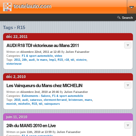
toutelauto.com
Search
Tags › R15
déc 22, 2011
AUDI R18 TDI victorieuse au Mans 2011
Written on
décembre 22nd, 2011 at 12:45
By
Julien Faisandier
Categories:
F1 & sport automobile
,
video
Tags:
2011
,
24h
,
audi
,
le mans
,
lmp1
,
R15
,
r18
,
tdi
,
victoire
,
victorieuse
déc 2, 2010
Les Vainqueurs du Mans chez MICHELIN
Written on
décembre 2nd, 2010 at 20:46
By
Julien Faisandier
Categories:
Evènements - Salons
,
F1 & sport automobile
Tags:
2010
,
audi
,
cataroux
,
clermont-ferrand
,
kristensen
,
mans
,
mcnish
,
michelin
,
R15
,
tdi
,
vainqueurs
juin 11, 2010
24h du MANS 2010 en Live
Written on
juin 11th, 2010 at 13:59
By
Julien Faisandier