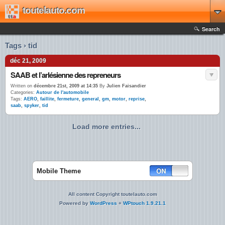
toutelauto.com
Search
Tags › tid
déc 21, 2009
SAAB et l’arlésienne des repreneurs
Written on
décembre 21st, 2009 at 14:35
By
Julien Faisandier
Categories:
Autour de l'automobile
Tags:
AERO
,
faillite
,
fermeture
,
general
,
gm
,
motor
,
reprise
,
saab
,
spyker
,
tid
Load more entries...
Mobile Theme
All content Copyright toutelauto.com
Powered by
WordPress
+
WPtouch 1.9.21.1