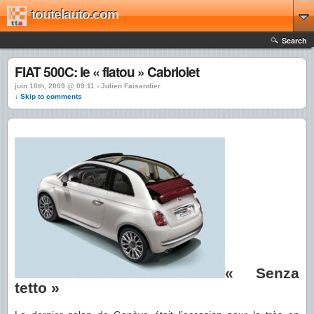
toutelauto.com
Search
FIAT 500C: le « fiatou » Cabriolet
juin 10th, 2009 @ 09:11 › Julien Faisandier
↓ Skip to comments
« Senza
tetto »