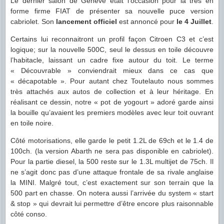
Le dernier salon de Genève était l’occasion pour la très en
forme firme FIAT de présenter sa nouvelle puce version
cabriolet. Son
lancement officiel
est annoncé pour
le 4 Juillet
.
Certains lui reconnaitront un profil façon Citroen C3 et c’est
logique; sur la nouvelle 500C, seul le dessus en toile découvre
l’habitacle, laissant un cadre fixe autour du toit. Le terme
« Découvrable » conviendrait mieux dans ce cas que
« décapotable ». Pour autant chez Toutelauto nous sommes
très attachés aux autos de collection et à leur héritage. En
réalisant ce dessin, notre « pot de yogourt » adoré garde ainsi
la bouille qu’avaient les premiers modèles avec leur toit ouvrant
en toile noire.
Côté motorisations,
elle garde le petit 1.2L de 69ch et le 1.4 de
100ch. (la version Abarth ne sera pas disponible en cabriolet).
Pour la partie diesel, la 500 reste sur le 1.3L multijet de 75ch. Il
ne s’agit donc pas d’une attaque frontale de sa rivale anglaise
la MINI. Malgré tout, c’est exactement sur son terrain que la
500 part en chasse. On notera aussi l’arrivée du system « start
& stop » qui devrait lui permettre d’être encore plus raisonnable
côté conso.