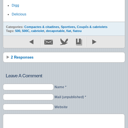
Digg
Delicious
Categories:
Compactes & citadines
,
Sportives, Coupés & cabriolets
Tags:
500
,
500C
,
cabriolet
,
decapotable
,
fiat
,
fiatou
2 Responses
Leave A Comment
Name *
Mail (unpublished) *
Website