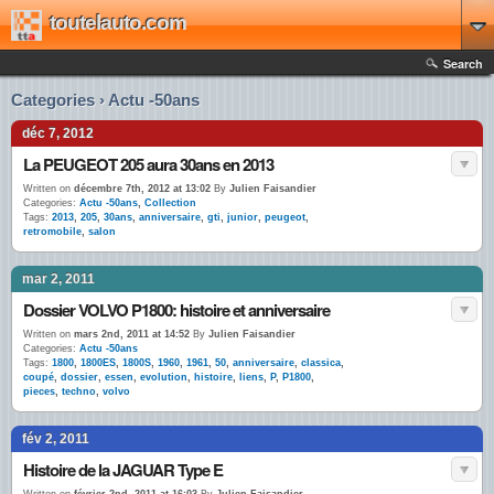
toutelauto.com
Search
Categories › Actu -50ans
déc 7, 2012
La PEUGEOT 205 aura 30ans en 2013
Written on
décembre 7th, 2012 at 13:02
By
Julien Faisandier
Categories:
Actu -50ans
,
Collection
Tags:
2013
,
205
,
30ans
,
anniversaire
,
gti
,
junior
,
peugeot
,
retromobile
,
salon
mar 2, 2011
Dossier VOLVO P1800: histoire et anniversaire
Written on
mars 2nd, 2011 at 14:52
By
Julien Faisandier
Categories:
Actu -50ans
Tags:
1800
,
1800ES
,
1800S
,
1960
,
1961
,
50
,
anniversaire
,
classica
,
coupé
,
dossier
,
essen
,
evolution
,
histoire
,
liens
,
P
,
P1800
,
pieces
,
techno
,
volvo
fév 2, 2011
Histoire de la JAGUAR Type E