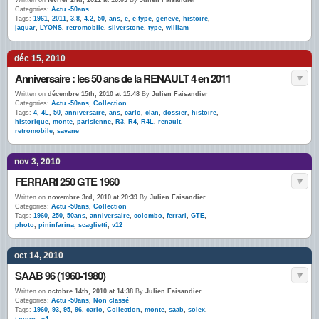
Written on
février 2nd, 2011 at 16:03
By
Julien Faisandier
Categories:
Actu -50ans
Tags:
1961
,
2011
,
3.8
,
4.2
,
50
,
ans
,
e
,
e-type
,
geneve
,
histoire
,
jaguar
,
LYONS
,
retromobile
,
silverstone
,
type
,
william
déc 15, 2010
Anniversaire : les 50 ans de la RENAULT 4 en 2011
Written on
décembre 15th, 2010 at 15:48
By
Julien Faisandier
Categories:
Actu -50ans
,
Collection
Tags:
4
,
4L
,
50
,
anniversaire
,
ans
,
carlo
,
clan
,
dossier
,
histoire
,
historique
,
monte
,
parisienne
,
R3
,
R4
,
R4L
,
renault
,
retromobile
,
savane
nov 3, 2010
FERRARI 250 GTE 1960
Written on
novembre 3rd, 2010 at 20:39
By
Julien Faisandier
Categories:
Actu -50ans
,
Collection
Tags:
1960
,
250
,
50ans
,
anniversaire
,
colombo
,
ferrari
,
GTE
,
photo
,
pininfarina
,
scaglietti
,
v12
oct 14, 2010
SAAB 96 (1960-1980)
Written on
octobre 14th, 2010 at 14:38
By
Julien Faisandier
Categories:
Actu -50ans
,
Non classé
Tags:
1960
,
93
,
95
,
96
,
carlo
,
Collection
,
monte
,
saab
,
solex
,