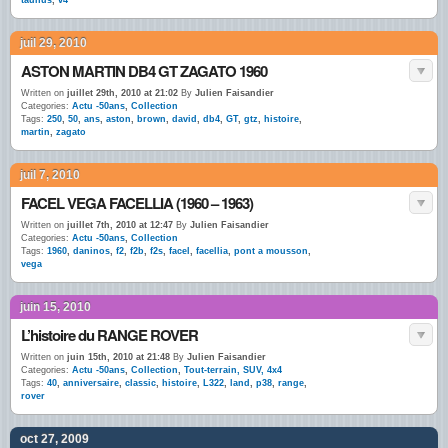
taunus
,
v4
juil 29, 2010
ASTON MARTIN DB4 GT ZAGATO 1960
Written on
juillet 29th, 2010 at 21:02
By
Julien Faisandier
Categories:
Actu -50ans
,
Collection
Tags:
250
,
50
,
ans
,
aston
,
brown
,
david
,
db4
,
GT
,
gtz
,
histoire
,
martin
,
zagato
juil 7, 2010
FACEL VEGA FACELLIA (1960 – 1963)
Written on
juillet 7th, 2010 at 12:47
By
Julien Faisandier
Categories:
Actu -50ans
,
Collection
Tags:
1960
,
daninos
,
f2
,
f2b
,
f2s
,
facel
,
facellia
,
pont a mousson
,
vega
juin 15, 2010
L’histoire du RANGE ROVER
Written on
juin 15th, 2010 at 21:48
By
Julien Faisandier
Categories:
Actu -50ans
,
Collection
,
Tout-terrain, SUV, 4x4
Tags:
40
,
anniversaire
,
classic
,
histoire
,
L322
,
land
,
p38
,
range
,
rover
oct 27, 2009