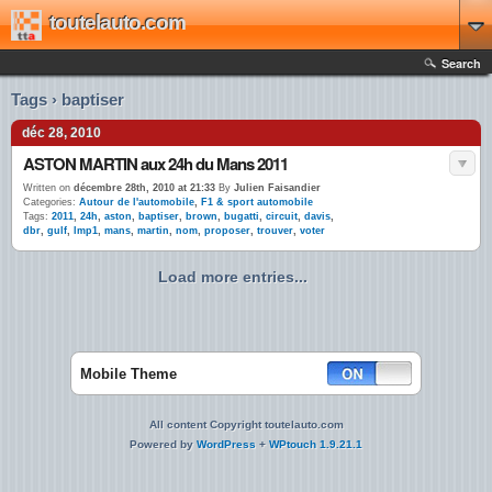
toutelauto.com
Search
Tags › baptiser
déc 28, 2010
ASTON MARTIN aux 24h du Mans 2011
Written on
décembre 28th, 2010 at 21:33
By
Julien Faisandier
Categories:
Autour de l'automobile
,
F1 & sport automobile
Tags:
2011
,
24h
,
aston
,
baptiser
,
brown
,
bugatti
,
circuit
,
davis
,
dbr
,
gulf
,
lmp1
,
mans
,
martin
,
nom
,
proposer
,
trouver
,
voter
Load more entries...
Mobile Theme
All content Copyright toutelauto.com
Powered by
WordPress
+
WPtouch 1.9.21.1