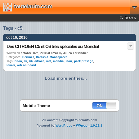
toutelauto.com
Search
Tags › c5
oct 16, 2010
Des CITROEN C5 et C6 très spéciales au Mondial
Written on
octobre 16th, 2010 at 12:45
By
Julien Faisandier
Categories:
Berlines
,
Breaks & Monospaces
Tags:
biton
,
c5
,
C6
,
citroen
,
mat
,
mondial
,
noir
,
pack prestige
,
tourer
,
wifi on board
Load more entries...
Mobile Theme
All content Copyright toutelauto.com
Powered by
WordPress
+
WPtouch 1.9.21.1