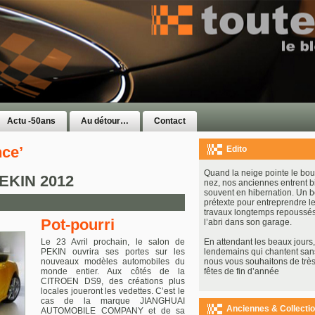
Actu -50ans
Au détour…
Contact
nce’
Edito
Quand la neige pointe le bou
PEKIN 2012
nez, nos anciennes entrent b
souvent en hibernation. Un 
prétexte pour entreprendre le
travaux longtemps repoussés
Pot-pourri
l’abri dans son garage.
Le 23 Avril prochain, le salon de
En attendant les beaux jours, 
PEKIN ouvrira ses portes sur les
lendemains qui chantent san
nouveaux modèles automobiles du
nous vous souhaitons de très
monde entier. Aux côtés de la
fêtes de fin d’année
CITROEN DS9, des créations plus
locales joueront les vedettes. C’est le
cas de la marque JIANGHUAI
Anciennes & Collecti
AUTOMOBILE COMPANY et de sa