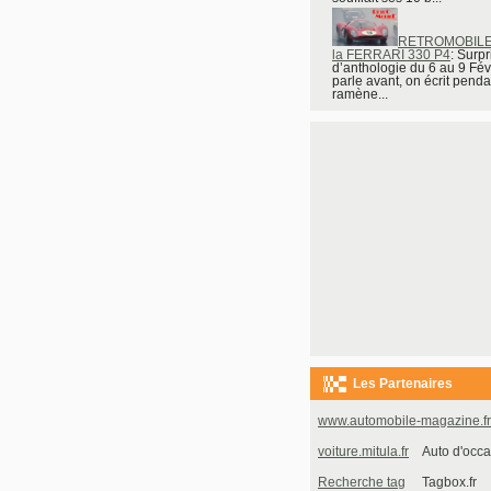
RETROMOBILE 
la FERRARI 330 P4
: Surpr
d’anthologie du 6 au 9 Fév
parle avant, on écrit penda
ramène...
Les Partenaires
www.automobile-magazine.fr
voiture.mitula.fr
Auto d'occa
Recherche tag
Tagbox.fr