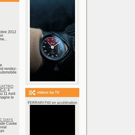
tobre 2012
on
e...
de
and rendez-
automobile
QUATTRO
ICA
: 4
videos tta TV
u 11 Avril
magne le
FERRARI F40 en accélération
IC DAYS
ande Cuvée
nial
ays