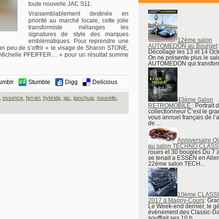
toute nouvelle JAC S11.
Vraisemblablement destinée en
priorité au marché locale, cette jolie
transformiste mélanges les
signatures de style des marques
12ème salon
emblématiques. Pour reprendre une
AUTOMEDON au Bourget
:
un peu de s’offrir « le visage de Sharon STONE,
Décollage les 13 et 14 Oc
Michelle PFEIFFER… » pour un résultat somme
On ne présente plus le sal
AUTOMEDON qui transform
umblr
Stumble
Digg
Delicious
,
essence
,
ferrari
,
hybride
,
jac
,
jianchuai
,
nouvelle
,
43ème Salon
RETROMOBILE
: Portrait 
collectionneur C’est le gr
vous annuel français de l’
de ...
Anniversaire 
au salon TECHNO CLASS
roues et 30 bougies Du 7 a
se tenait a ESSEN en Alle
22ème salon TECH...
10ème CLASS
2017 à Magny-Cours
: Gr
Le Week-end dernier, le gé
évènement des Classic-D
soufflait ses 10 b...