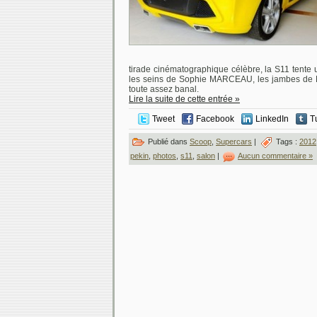
tirade cinématographique célèbre, la S11 tente 
les seins de Sophie MARCEAU, les jambes de 
toute assez banal.
Lire la suite de cette entrée »
Tweet
Facebook
LinkedIn
T
Publié dans
Scoop
,
Supercars
|
Tags :
2012
pekin
,
photos
,
s11
,
salon
|
Aucun commentaire »