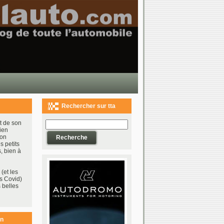
Rechercher sur tta
t de son
ien
bon
s petits
, bien à
(et les
s Covid)
 belles
on