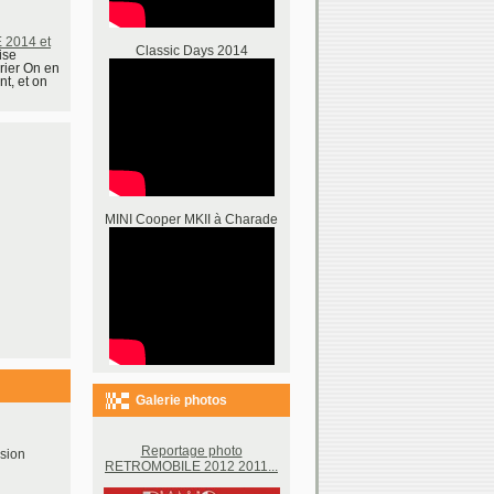
2014 et
Classic Days 2014
ise
rier On en
nt, et on
MINI Cooper MKII à Charade
Galerie photos
Reportage photo
sion
RETROMOBILE 2012 2011...