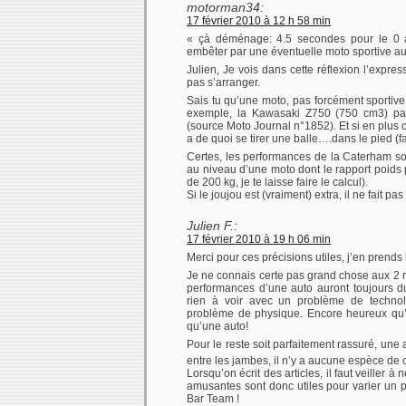
motorman34:
17 février 2010 à 12 h 58 min
« çà déménage: 4.5 secondes pour le 0 à
embêter par une éventuelle moto sportive au
Julien, Je vois dans cette réflexion l’expres
pas s’arranger.
Sais tu qu’une moto, pas forcément sportiv
exemple, la Kawasaki Z750 (750 cm3) pa
(source Moto Journal n°1852). Et si en plus o
a de quoi se tirer une balle….dans le pied (
Certes, les performances de la Caterham so
au niveau d’une moto dont le rapport poids
de 200 kg, je te laisse faire le calcul).
Si le joujou est (vraiment) extra, il ne fait p
Julien F.:
17 février 2010 à 19 h 06 min
Merci pour ces précisions utiles, j’en prends
Je ne connais certe pas grand chose aux 2 r
performances d’une auto auront toujours du
rien à voir avec un problème de technol
problème de physique. Encore heureux qu’
qu’une auto!
Pour le reste soit parfaitement rassuré, un
entre les jambes, il n’y a aucune espèce de 
Lorsqu’on écrit des articles, il faut veiller 
amusantes sont donc utiles pour varier un p
Bar Team !