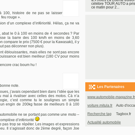
célèbre TOUR AUTO a pris 
ce matin pour 2...
 100, histoire de ne pas se laisser
 feu rouge ».
sion d’un complexe d’infériorité. Hélas, ça ne va
e, abat le 0 à 100 en moins de 4 secondes ? Par
sse la barre des 100 km/h en moins de 3,60
n compare le prix (7500 € pour la Kawasaki), il y
faut pas déconner non plus).
nt éblouissantes, mais elles ne sont pas encore
 puissance est bien meilleur (180 CV pour moins
as encore crac boum hu !
 bonne note.
Les Partenaires
oues, j’avais cependant bien dans l’idée que les
 mal à rivaliser avec celles des motos. Cà n’a
www.automobile-magazine.fr
ogie, c’est comme tu le soulignes un simple
un engin de 200kg fasse de meilleurs 0 à 100
voiture.mitula.fr
Auto d'occa
Recherche tag
Tagbox.fr
e automobile ne se portant pas comme une moto –
complèxe d’infériorité
Actualité automobile
à ne pas trop se répéter. Les images et expressions
eu. Il s’agissait donc de 2ème degré, façon Joe