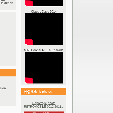
le départ
Classic Days 2014
MINI Cooper MKII à Charade
sion
Galerie photos
Reportage photo
RETROMOBILE 2012 2011...