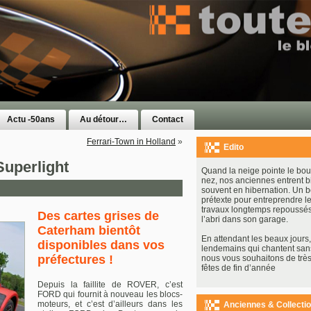
Actu -50ans
Au détour…
Contact
Ferrari-Town in Holland
»
Edito
uperlight
Quand la neige pointe le bou
nez, nos anciennes entrent b
souvent en hibernation. Un 
prétexte pour entreprendre le
travaux longtemps repoussés
Des cartes grises de
l’abri dans son garage.
Caterham bientôt
En attendant les beaux jours, 
disponibles dans vos
lendemains qui chantent san
préfectures !
nous vous souhaitons de très
fêtes de fin d’année
Depuis la faillite de ROVER, c’est
FORD qui fournit à nouveau les blocs-
moteurs, et c’est d’ailleurs dans les
Anciennes & Collecti