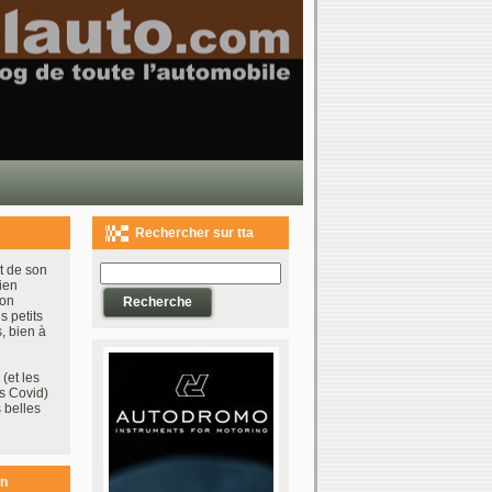
Rechercher sur tta
t de son
ien
bon
s petits
, bien à
(et les
s Covid)
 belles
on