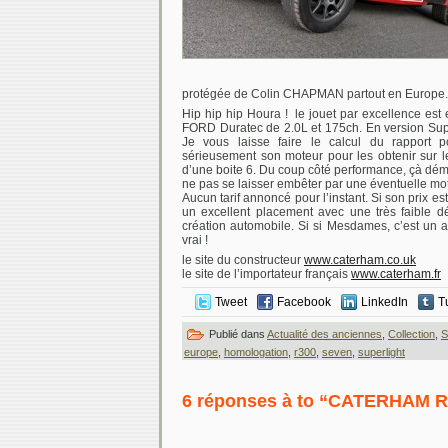
protégée de Colin CHAPMAN partout en Europe.
Hip hip hip Houra ! le jouet par excellence est
FORD Duratec de 2.0L et 175ch. En version Supe
Je vous laisse faire le calcul du rapport poi
sérieusement son moteur pour les obtenir sur l
d’une boite 6. Du coup côté performance
, çà dém
ne pas se laisser embêter par une éventuelle mot
Aucun tarif annoncé pour l’instant. Si son prix e
un excellent placement avec une très faible dé
création automobile. Si si Mesdames, c’est un ac
vrai !
le site du constructeur
www.caterham.co.uk
le site de l’importateur français
www.caterham.fr
Tweet
Facebook
LinkedIn
T
Publié dans
Actualité des anciennes
,
Collection
,
S
europe
,
homologation
,
r300
,
seven
,
superlight
6 réponses à to “CATERHAM R