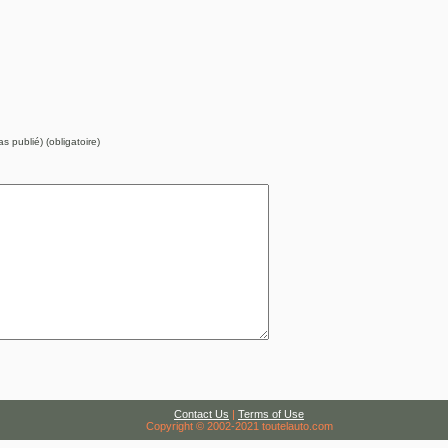
s publié) (obligatoire)
Contact Us
|
Terms of Use
Copyright © 2002-2021 toutelauto.com