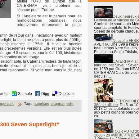
atelier FORD de Dunton que la
CATERHAM vient d’obtenir son
sésame pour l’Europe.
Si l’Angleterre est le paradis pour les
Deux heureux é
Festival de la vitesse de
homologations originales, nous
Cocktail de sport-auto Me
retrouverons dorenavant la petite
sport automobile, le Festiva
Speed se déroule chaque..
 enfin de retour dans l’hexagone avec un moteur
rlight, la belle ne pèse à peine plus de 500Kg.
Nouvelle FERR
ds/puissance !!! 175ch, il fallait le bricoler
APERTA
: Une 599 à l’épr
beau temps Nero Stellato,
es précédentes versions. Elle est en plus dotée
Elettrico ou Giallo Tristato, 
énage: 4.5 secondes pour le 0 à 100, histoire de
o sportive au feu rouge.
st raisonnable, la Caterham restera de toute façon
CATERHAM ann
futur coupé
: Saveur Seve
cote et surtout l’un des plus beau jouet de la
en 1959 par Graham NEAR
hat raisonnable. Si votre mari vous le dit, c’est
CATERHAM Cars Service 
depuis l’...
umblr
Stumble
Digg
Delicious
RETROMOBILE 
upercars
|
Tags :
caterham
,
chapman
,
colin
,
38ème affiche
: Du 6 au 10
2013 Chez toutelauto no
aux petits oignons pour v
co...
300 Seven Superlight”
TOUR AUTO 20
2000 - 29 Avril au 4 Mai
: 
& Photos La 28ème éditio