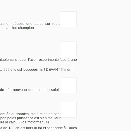
is en dépose une partie sur route
t un ancien champion.
!
utablement ! pour l’avoir expérimenté face à une
to ??? elle est looooooiiiiiin ! DEVANT !!! mdrrr
de très nouveau donc sous le soleil,
ont éblouissantes, mais elles ne sont
port poids puissance est bien meilleur
aire le calcul). (de motorman34)
de 180 ch est hors la loi et sont bridé à 100ch