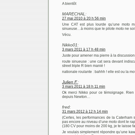
A bientôt
MARECHAL:
27 mai 2010 à 20 h 56 min
Une CAT est plus lourde qu’une moto ma
sinueuse…à moins que le pilote moto ne soi
Vécu.
Nikko01:
3 mars 2011 à 17 h 48 min
Juste pour amener ma pierre à la discussion 
route sinueuse : une cat sera devant indisc
street triple R bien manié !
nationale roulante : bahhh ! elle est ou la mo
Julien F.
:
3 mars 2011 à 18 h 11 min
Ok merci Nikko pour ce témoignage. Rien 
depuis Newton…
fred:
31 mars 2012 à 12 h 14 min
(Certes, les performances de la Caterham s
pas encore au niveau d’une moto dont le rap
(180 CV pour moins de 200 kg, je te laisse f
Je voulais simplement répondre qu’une kawa 