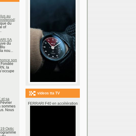
lus au
 Goodwood
:
cque du
l of
.
ARI SA
euve du
 Blu
la nou...
once son
n Fondée
N, la
s’occupe
videos tta TV
et sa
 Février
FERRARI F40 en accélération
us sommes
ous. Nous
19 Optic
Programme
n du