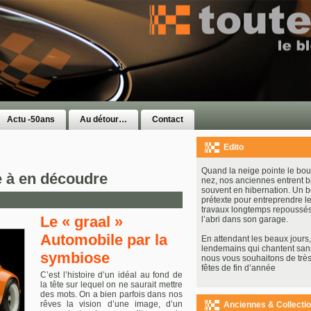
Actu -50ans
Au détour…
Contact
Edito
Quand la neige pointe le bou
 à en découdre
nez, nos anciennes entrent b
souvent en hibernation. Un 
prétexte pour entreprendre le
travaux longtemps repoussés
Le « graal »
l’abri dans son garage.
Automobile par la
En attendant les beaux jours, 
lendemains qui chantent san
symbiose
nous vous souhaitons de très
fêtes de fin d’année
C’est l’histoire d’un idéal au fond de
la tête sur lequel on ne saurait mettre
des mots. On a bien parfois dans nos
rêves la vision d’une image, d’un
Anciennes & Collecti