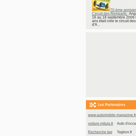
70 ème anniver
Circuit des Remparts
: An
16 au 18 septembre 2009 I
ans était crée le circuit de
d'A...
Les Partenaires
www.automobile-magazine.fr
voiture.mitula.fr
Auto d'occa
Recherche tag
Tagbox.fr