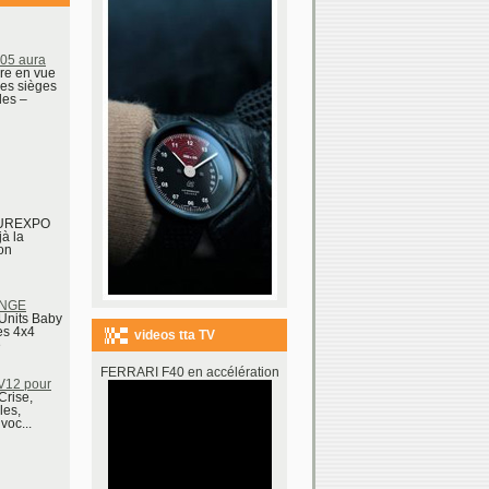
05 aura
ire en vue
es sièges
les –
EUREXPO
à la
on
ANGE
 Units Baby
es 4x4
videos tta TV
e
FERRARI F40 en accélération
 V12 pour
Crise,
les,
voc...