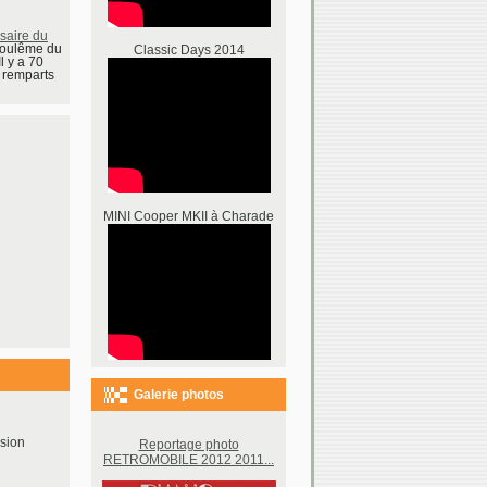
saire du
goulême du
Classic Days 2014
l y a 70
s remparts
MINI Cooper MKII à Charade
Galerie photos
sion
Reportage photo
RETROMOBILE 2012 2011...