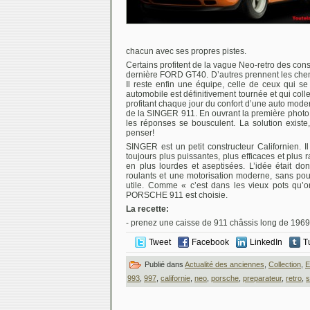
chacun avec ses propres pistes.
Certains profitent de la vague Neo-retro des cons
dernière FORD GT40. D’autres prennent les chemi
Il reste enfin une équipe, celle de ceux qui se
automobile est définitivement tournée et qui col
profitant chaque jour du confort d’une auto moder
de la SINGER 911. En ouvrant la première photo,
les réponses se bousculent. La solution existe, 
penser!
SINGER est un petit constructeur Californien. Il 
toujours plus puissantes, plus efficaces et plus
en plus lourdes et aseptisées. L’idée était don
roulants et une motorisation moderne, sans pou
utile. Comme « c’est dans les vieux pots qu’on
PORSCHE 911 est choisie.
La recette:
- prenez une caisse de 911 châssis long de 196
Tweet
Facebook
LinkedIn
T
Publié dans
Actualité des anciennes
,
Collection
,
E
993
,
997
,
californie
,
neo
,
porsche
,
preparateur
,
retro
,
s