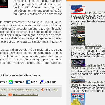
concept et puis on se dit que cela
relève plus de la bande dessinée que
de la réalité. Comme des chasseurs
de trésors, on reprend alors sa quête
La PEUGEOT 2
du « graal » automobile en cherchant
30ans en 2013
: Anniversa
à RETROMOBILE « Avec s
en jean, ses bandes latéra
tructeurs et s’offrent une nouvelle FIAT 500 ou la
WAOUU...
ns torturés de la personnalisation et du tuning.
 résignent à accepter qu’une page de l’histoire
lectionnent jalousement les vieux modèles tout en
ne. Et puis un jour on reçoit le dossier de presse
 on croit d’abord au mirage et rapidement toutes
elle est au fond assez simple, mais il fallait y
39ème salon
EPOQU’AUTO de Lyon
: 
est parti d’un constat très simple: Si elles sont
du 10 au 12 Novembre Déj
 rapides les voitures modernes sont aussi de plus
39ème pour le célèbre sal
c de fabriquer une auto virile, avec des trains
Epoqu’auto dont je viens...
r autant la barder d’électronique plus ou moins
 fait les meilleures confitures », une base de
1 million de R
ROVER construits
: Million
La millionième « Rolls » d
vient de sortir de l’usine d
9 à
Lire la suite de cette entrée »
SOLIHUL...
umblr
Stumble
Digg
Delicious
¼ de siècle de
BMW
: Moteur à sang bleu 
diesel, émission de particu
ssais passion
,
Scoop
,
Supercars
|
Tags :
911
,
malus… A trop entendre le 
inger
|
Aucun commentaire »