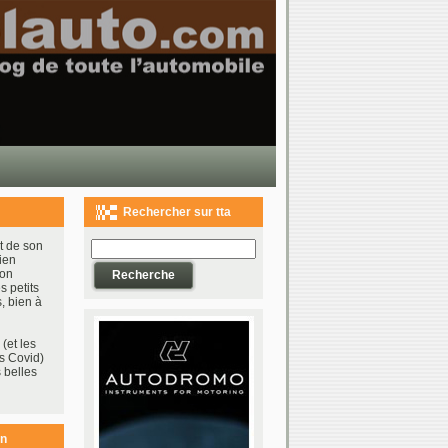
Rechercher sur tta
t de son
ien
bon
s petits
, bien à
(et les
s Covid)
 belles
on