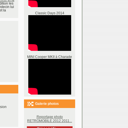
ition les
decin lui
t la
Classic Days 2014
MINI Cooper MKII à Charade
Galerie photos
sion
Reportage photo
RETROMOBILE 2012 2011...