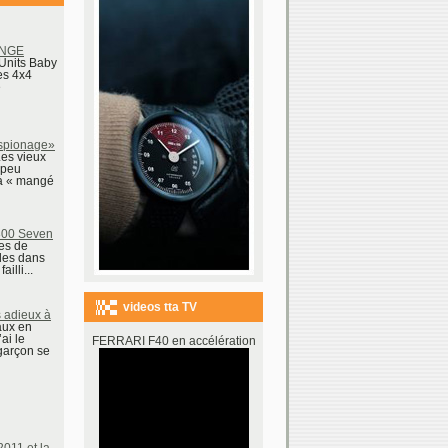
ANGE
 Units Baby
es 4x4
e
spionage»
Les vieux
 peu
à « mangé
00 Seven
ses de
les dans
illi...
videos tta TV
adieux à
aux en
ai le
FERRARI F40 en accélération
 garçon se
11 et la