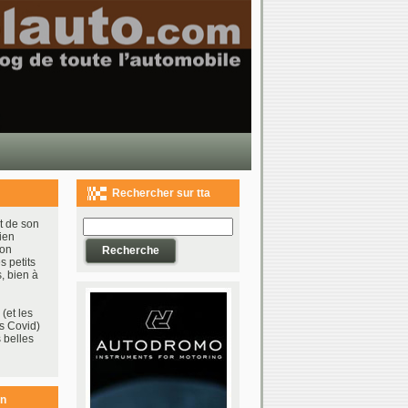
Rechercher sur tta
t de son
ien
bon
s petits
, bien à
(et les
s Covid)
 belles
on