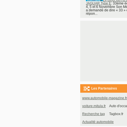
JAGUAR Type E
: 33ème éd
4, 5 et 6 Novembre Son Mé
a demandé de dire « 33 » e
répon...
Les Partenaires
www.automobile-magazine.fr
voiture.mitula.fr
Auto d'occa
Recherche tag
Tagbox.fr
Actualité automobile