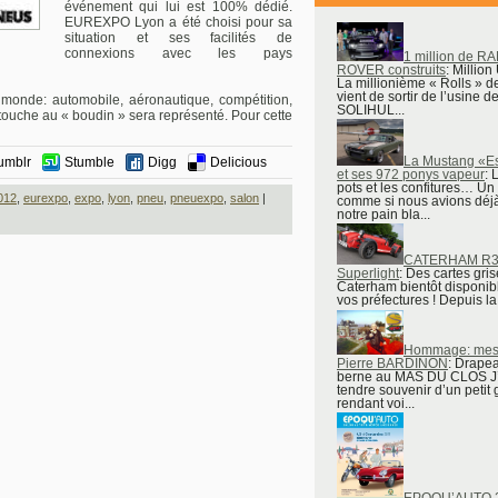
événement qui lui est 100% dédié.
EUREXPO Lyon a été choisi pour sa
situation et ses facilités de
connexions avec les pays
1 million de R
ROVER construits
: Million
La millionième « Rolls » d
vient de sortir de l’usine d
monde: automobile, aéronautique, compétition,
SOLIHUL...
i touche au « boudin » sera représenté. Pour cette
La Mustang «E
umblr
Stumble
Digg
Delicious
et ses 972 ponys vapeur
: 
pots et les confitures… Un
012
,
eurexpo
,
expo
,
lyon
,
pneu
,
pneuexpo
,
salon
|
comme si nous avions déj
notre pain bla...
CATERHAM R3
Superlight
: Des cartes gri
Caterham bientôt disponib
vos préfectures ! Depuis la fa
Hommage: mes 
Pierre BARDINON
: Drape
berne au MAS DU CLOS J’
tendre souvenir d’un petit
rendant voi...
EPOQU’AUTO 20