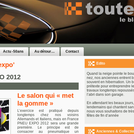
Actu -50ans
Au détour…
Contact
expo’
Edito
Quand la neige pointe le bou
O 2012
nez, nos anciennes entrent b
souvent en hibernation. Un 
prétexte pour entreprendre le
travaux longtemps repoussés
Le salon qui « met
l’abri dans son garage.
la gomme »
En attendant les beaux jours, 
lendemains qui chantent san
L’exercice est pratiqué depuis
nous vous souhaitons de très
longtemps chez nos voisins
fêtes de fin d’année
Allemands et Italiens, mais en France
PNEU EXPO 2012 sera une grande
première. Le principe est de
Anciennes & Collecti
consacrer au pneumatique un