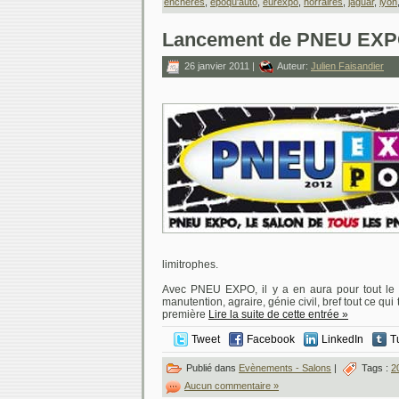
encheres
,
epoqu'auto
,
eurexpo
,
horraires
,
jaguar
,
lyon
Lancement de PNEU EXP
26 janvier 2011 |
Auteur:
Julien Faisandier
limitrophes.
Avec PNEU EXPO, il y a en aura pour tout le 
manutention, agraire, génie civil, bref tout ce qu
première
Lire la suite de cette entrée »
Tweet
Facebook
LinkedIn
T
Publié dans
Evènements - Salons
|
Tags :
2
Aucun commentaire »