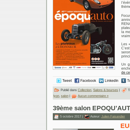
l’évè
thème
Focu
anni
REN
plate
la mo
vraim
Les «
C’est
sero
princi
Un g
ench
de ce
Tweet
Facebook
LinkedIn
T
Publié dans
Collection
,
Salons & bourses
|
T
lyon
,
salon
|
Aucun commentaire »
39ème salon EPOQU’AUT
5 octobre 2017 |
Auteur:
Julien Faisandier
EU