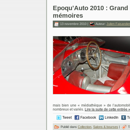
Epoqu’Auto 2010 : Grand 
mémoires
13 novembre 2010 |
Auteur:
Julien Faisandie
mais bien une « médiathèque » de l’automobile
nombreux et variés.
Lire la suite de cette entrée 
Tweet
Facebook
LinkedIn
T
Publié dans
Collection
,
Salons & bourses
|
T