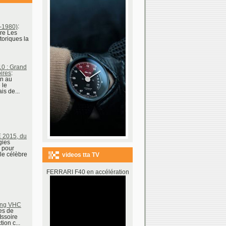
-1980)
:
ère Les
toriques la
0 : Grand
ires
:
en au
 le
s de...
2015, du
gies
 pour
 le célèbre
videos tta TV
FERRARI F40 en accélération
ing VHC
es de
Issoire
ion c...