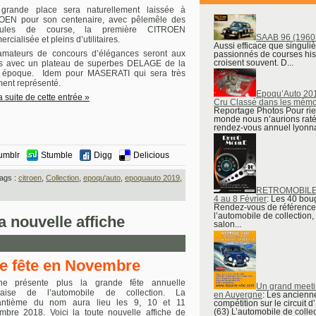
grande place sera naturellement laissée à
OEN pour son centenaire, avec pêlemêle des
cules de course, la première CITROEN
SAAB 96 (1960
rcialisée et pleins d’utilitaires.
Aussi efficace que singuli
amateurs de concours d’élégances seront aux
passionnés de courses his
croisent souvent. D...
s avec un plateau de superbes DELAGE de la
e époque. Idem pour MASERATI qui sera très
ment représenté.
Epoqu’Auto 201
la suite de cette entrée »
Cru Classé dans les mémo
Reportage Photos Pour ri
monde nous n’aurions raté
rendez-vous annuel lyonnai
umblr
Stumble
Digg
Delicious
ags :
citroen
,
Collection
,
epoqu'auto
,
epoquauto 2019
,
RETROMOBILE 
4 au 8 Février
: Les 40 bou
Rendez-vous de référence
l’automobile de collection,
 nouvelle affiche
salon...
e fête en Novembre
e présente plus la grande fête annuelle
Un grand meet
naise de l’automobile de collection. La
en Auvergne
: Les ancienn
antième du nom aura lieu les 9, 10 et 11
compétition sur le circuit d’
(63) L’automobile de collect
bre 2018. Voici la toute nouvelle affiche de