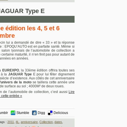
 JAGUAR Type E
 édition les 4, 5 et 6
mbre
in lui a demandé de dire « 33 » et la réponse
he : EPOQU’AUTO est en parfaite santé. Même si
e salon lyonnais de l’automobile de collection a
e certaine maturité, il n’en finit pas pour autant de
’années en années.
 à
EUREXPO
, la 33ème édition offrira toutes ses
s à la
JAGUAR Type
E pour lui fêter dignement
iècle d’existence. Aux côtés de cet anniversaire
l’univers de la moto
se taillera cette année une
 de surface au sol ; 4000M² de deux roues.
n de l’automobile de collection, c’est aussi
Lire
e cette entrée »
umblr
Stumble
Digg
Delicious
ags :
2011
,
4L
,
anniversaire
,
Collection
,
dates
,