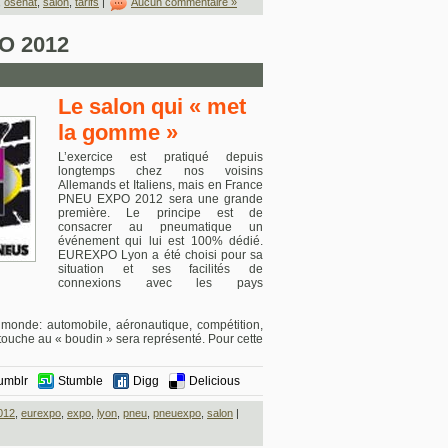
,
osenat
,
salon
,
tarifs
|
Aucun commentaire »
O 2012
Le salon qui « met
la gomme »
L’exercice est pratiqué depuis
longtemps chez nos voisins
Allemands et Italiens, mais en France
PNEU EXPO 2012 sera une grande
première. Le principe est de
consacrer au pneumatique un
événement qui lui est 100% dédié.
EUREXPO Lyon a été choisi pour sa
situation et ses facilités de
connexions avec les pays
monde: automobile, aéronautique, compétition,
i touche au « boudin » sera représenté. Pour cette
umblr
Stumble
Digg
Delicious
012
,
eurexpo
,
expo
,
lyon
,
pneu
,
pneuexpo
,
salon
|