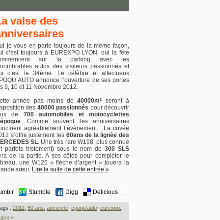
La valse des
anniversaires
ui je vous en parle toujours de la même façon,
ui c’est toujours à EUREXPO LYON, oui la fête
ommencera sur la parking avec les
nnombrables autos des visiteurs passionnés et
ui c’est la 34ème. Le célèbre et affectueux
POQU’AUTO annonce l’ouverture de ses portes
es 9, 10 et 11 Novembre 2012.
ette année pas moins de
40000m²
seront à
isposition des
40000 passionnés
pour découvrir
lus de
700 automobiles et motocyclettes
’époque
. Comme souvent, les anniversaires
onctuent agréablement l’évènement. La cuvée
012 s’offre justement les
60ans de la lignée des
ERCEDES SL
. Une très rare W198, plus connue
et parfois tristement) sous le nom de
300 SLS
era de la partie. A ses côtés pour compléter le
ableau, une W125 « flèche d’argent » jouera la
rande sœur.
Lire la suite de cette entrée »
umblr
Stumble
Digg
Delicious
ags :
2012
,
60 ans
,
ancienne
,
epoqu'auto
,
eurexpo
,
aire »