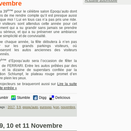
Actualité automobile
vembre
ème
la 39
pour le célèbre salon Epoqu’auto dont
ens de me rendre compte qu’il est presque aussi
que moi ! Lui en tous cas n’a pas pris une ride.
 visiteurs sont attendus cette année pour cet
ment qui a su grandir sans jamais se prendre
au sérieux, et qui a su préserver une ambiance
de simplicité et de convivialité.
 chaque année, la fête débutera à n’en pas
er sur les grands parkings visiteurs, où
oseront les autos anciennes des visiteurs
onnés.
ème
9
d’Epoqu’auto sera l’occasion de fêter la
e
de FERRARI. Entre les autos prêtées par des
s et la dizaine de superstars confiée par la
ction Schlumpf, le plateau rouge promet d’en
e plein les yeux.
rojecteurs se braqueront aussi sur
Lire la suite
te entrée »
umblr
Stumble
Digg
Delicious
ags :
2017
,
3.9
,
epoqu'auto
,
eurexpo
,
lyon
,
novembre
,
, 10 et 11 Novembre