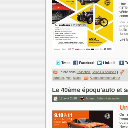
Une 
CITR
véhi
comme
Les 
ange
bell
forte
Lire 
Tweet
Facebook
LinkedIn
T
Publié dans
Collection
,
Salons & bourses
|
T
eurexpo
,
lyon
,
salon
|
Aucun commentaire »
Le 40ème époqu’auto et sa
12 avril 2018 |
Auteur:
Julien Faisandier
Un
On n
lyon
quar
Novem