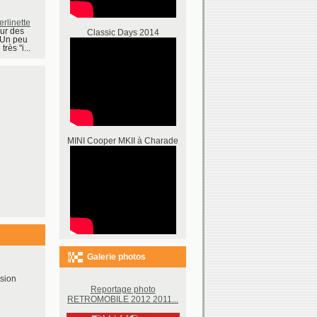
rlinette
our des
Classic Days 2014
 Un peu
rès "i...
MINI Cooper MKII à Charade
Galerie photos
sion
Reportage photo
RETROMOBILE 2012 2011...