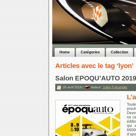
Home
Catégories
Collection
Articles avec le tag ‘lyon’
Salon EPOQU’AUTO 201
26 avril 2019 |
Auteur:
Julien Faisandier
L’a
Toute
proch
Deven
ne ce
éditi
qui v
66000
d’ajo