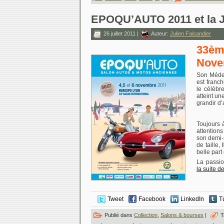
EPOQU’AUTO 2011 et la
26 juillet 2011 |
Auteur:
Julien Faisandier
33ème
Nove
Son Médec
est franc
le célèbr
atteint un
grandir d
Toujours
attention
son demi-s
de taille,
belle part
La passio
la suite d
Tweet
Facebook
LinkedIn
T
Publié dans
Collection
,
Salons & bourses
|
T