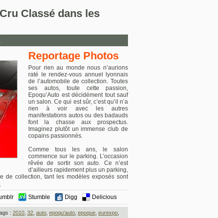
Cru Classé dans les
r
Reportage Photos
Pour rien au monde nous n’aurions
raté le rendez-vous annuel lyonnais
de l’automobile de collection. Toutes
ses autos, toute cette passion,
Epoqu’Auto est décidément tout sauf
un salon. Ce qui est sûr, c’est qu’il n’a
rien à voir avec les autres
manifestations autos ou des badauds
font la chasse aux prospectus.
Imaginez plutôt un immense club de
copains passionnés.
Comme tous les ans, le salon
commence sur le parking. L’occasion
rêvée de sortir son auto. Ce n’est
d’ailleurs rapidement plus un parking,
 de collection, tant les modèles exposés sont
»
umblr
Stumble
Digg
Delicious
ags :
2010
,
32
,
auto
,
epoqu'auto
,
epoque
,
eurexpo
,