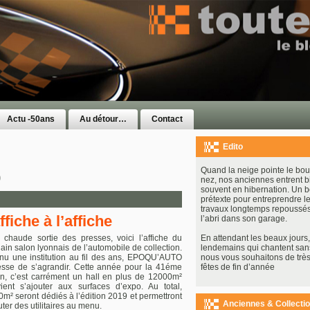
Actu -50ans
Au détour…
Contact
Edito
Quand la neige pointe le bou
9
nez, nos anciennes entrent b
souvent en hibernation. Un 
prétexte pour entreprendre le
travaux longtemps repoussés
ffiche à l’affiche
l’abri dans son garage.
 chaude sortie des presses, voici l’affiche du
En attendant les beaux jours, 
ain salon lyonnais de l’automobile de collection.
lendemains qui chantent san
u une institution au fil des ans, EPOQU’AUTO
nous vous souhaitons de très
sse de s’agrandir. Cette année pour la 41éme
fêtes de fin d’année
on, c’est carrément un hall en plus de 12000m²
ient s’ajouter aux surfaces d’expo. Au total,
m² seront dédiés à l’édition 2019 et permettront
Anciennes & Collecti
uter des utilitaires au menu.