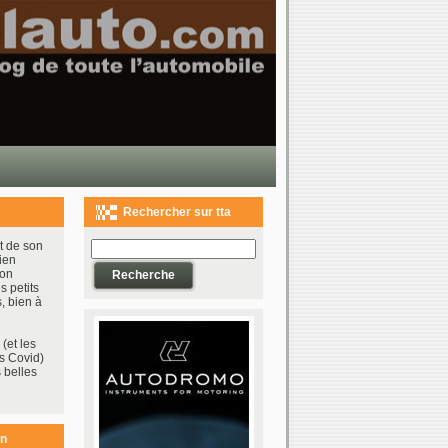
Rechercher sur tta
t de son
ien
bon
s petits
, bien à
(et les
s Covid)
 belles
on