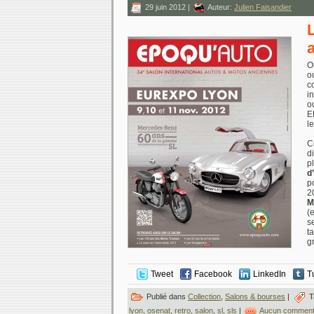
29 juin 2012 |
Auteur:
Julien Faisandier
O
o
c
i
o
E
l
C
d
p
d
p
2
M
(
s
t
g
Tweet
Facebook
LinkedIn
T
Publié dans
Collection
,
Salons & bourses
|
T
lyon
,
osenat
,
retro
,
salon
,
sl
,
sls
|
Aucun comment