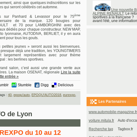
nement, ainsi que quelques indiscrétions sur les
s qui seront célébrés cet automne.
Une nouvelle Be
ALPINE RENAULT
: Le ret
ème
s sur Panhard & Levassor pour le 75
sportives à la française ?
versaire de la marque. 120 bougies pour
avant l'été, une information t
AULT et 70 pour LAMBORGHINI avec des
aux dédiés pour chaque constructeur. NEW MAP,
to lyonnaise, AUTODIVA, BERLIET, il y en aura
ent pour tous les gouts.
 petites jeunes » seront aussi les bienvenues.
 presque déjà une tradition, les YOUNGTIMERS
nt largement représentées avec pour thème
pal : les berlines sportives.
rand salon, c’est aussi une grande vente aux
ères. La maison OSENAT, régionale
Lire la suite
tte entrée »
umblr
Stumble
Digg
Delicious
ags :
40
,
epoqu'auto
,
EPOQU'AUTO2018
,
eurexpo
,
Les Partenaires
www.automobile-magazine.fr
O de Lyon
voiture.mitula.fr
Auto d'occa
Recherche tag
Tagbox.fr
REXPO du 10 au 12