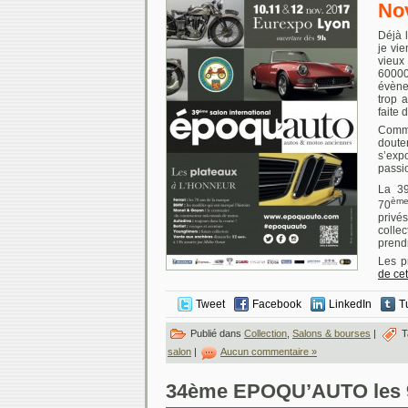
No
Déjà 
je vi
vieux 
60000
évène
trop 
faite 
Comme
dout
s’exp
passi
La 3
èm
70
privé
colle
prendr
Les p
de cet
Tweet
Facebook
LinkedIn
T
Publié dans
Collection
,
Salons & bourses
|
T
salon
|
Aucun commentaire »
34ème EPOQU’AUTO les 9