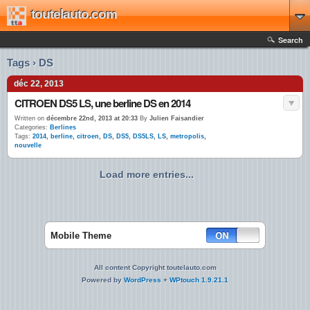
toutelauto.com
Search
Tags › DS
déc 22, 2013
CITROEN DS5 LS, une berline DS en 2014
Written on
décembre 22nd, 2013 at 20:33
By
Julien Faisandier
Categories:
Berlines
Tags:
2014
,
berline
,
citroen
,
DS
,
DS5
,
DS5LS
,
LS
,
metropolis
,
nouvelle
Load more entries...
Mobile Theme
All content Copyright toutelauto.com
Powered by
WordPress
+
WPtouch 1.9.21.1