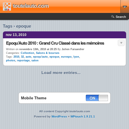
toutelauto.com
Search
Tags › epoque
nov 13, 2010
Epoqu’Auto 2010 : Grand Cru Classé dans les mémoires
Written on
novembre 13th, 2010 at 20:25
By
Julien Faisandier
Categories:
Collection
,
Salons & bourses
Tags:
2010
,
32
,
auto
,
epoqu'auto
,
epoque
,
eurexpo
,
lyon
,
photos
,
reportage
,
salon
Load more entries...
Mobile Theme
All content Copyright toutelauto.com
Powered by
WordPress
+
WPtouch 1.9.21.1