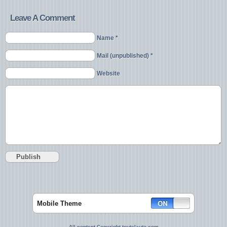
Leave A Comment
Name *
Mail (unpublished) *
Website
Mobile Theme
All content Copyright toutelauto.com