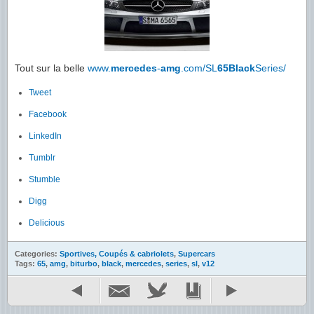
Tout sur la belle
www.
mercedes
-
amg
.com/SL
65Black
Series/
Tweet
Facebook
LinkedIn
Tumblr
Stumble
Digg
Delicious
Categories:
Sportives, Coupés & cabriolets
,
Supercars
Tags:
65
,
amg
,
biturbo
,
black
,
mercedes
,
series
,
sl
,
v12