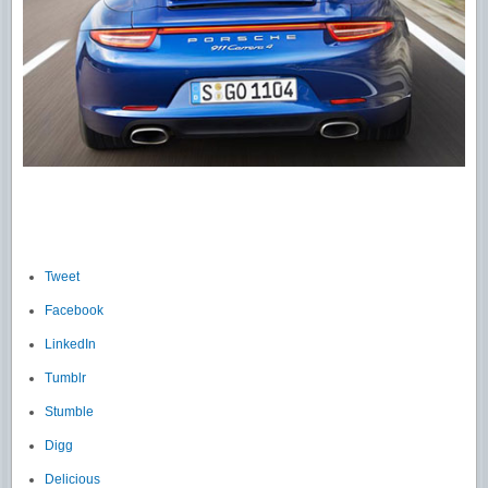
Tweet
Facebook
LinkedIn
Tumblr
Stumble
Digg
Delicious