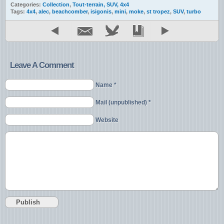
Categories:
Collection
,
Tout-terrain, SUV, 4x4
Tags:
4x4
,
alec
,
beachcomber
,
isigonis
,
mini
,
moke
,
st tropez
,
SUV
,
turbo
Leave A Comment
Name *
Mail (unpublished) *
Website