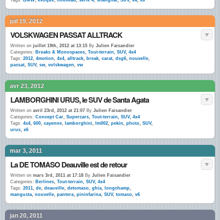
Tags:
BMW
,
evoque
,
nouveau
,
serie 4
,
shanghai
,
SUV
,
x4
,
x6
juil 19, 2012
VOLSKWAGEN PASSAT ALLTRACK
Written on
juillet 19th, 2012 at 13:15
By
Julien Faisandier
Categories:
Breaks & Monospaces
,
Tout-terrain, SUV, 4x4
Tags:
2012
,
4motion
,
4x4
,
alltrack
,
break
,
carat
,
dsg6
,
nouvelle
,
passat
,
SUV
,
sw
,
volskwagen
,
vw
avr 23, 2012
LAMBORGHINI URUS, le SUV de Santa Agata
Written on
avril 23rd, 2012 at 21:07
By
Julien Faisandier
Categories:
Concept Car
,
Supercars
,
Tout-terrain, SUV, 4x4
Tags:
4x4
,
600
,
cayenne
,
lamborghini
,
lm002
,
pekin
,
photo
,
SUV
,
urus
,
x6
mar 3, 2011
La DE TOMASO Deauville est de retour
Written on
mars 3rd, 2011 at 17:18
By
Julien Faisandier
Categories:
Berlines
,
Tout-terrain, SUV, 4x4
Tags:
2011
,
de
,
deauville
,
detomaso
,
ghia
,
longchamp
,
mangusta
,
nouvelle
,
pantera
,
pininfarina
,
SUV
,
tomaso
,
v6
jan 20, 2011