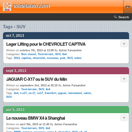
toutelauto.com
Search
Tags › SUV
oct 7, 2013
Leger Lifting pour le CHEVROLET CAPTIVA
Written on
octobre 7th, 2013 at 13:09
By
Julien Faisandier
Categories:
Non classé
,
Tout-terrain, SUV, 4x4
Tags:
2013
,
captiva
,
chevrolet
,
nouveau
,
pub
,
SUV
,
video
sept 3, 2013
JAGUAR C-X17 ou le SUV du félin
Written on
septembre 3rd, 2013 at 20:15
By
Julien Faisandier
Categories:
Tout-terrain, SUV, 4x4
Tags:
4x4
,
c-x17
,
cx-17
,
cx17
,
francfort
,
jaguar
,
lancement
,
salon
,
SUV
avr 5, 2013
Le nouveau BMW X4 à Shanghai
Written on
avril 5th, 2013 at 11:45
By
Julien Faisandier
Categories:
Tout-terrain, SUV, 4x4