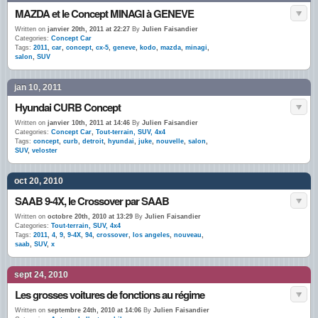
MAZDA et le Concept MINAGI à GENEVE
Written on
janvier 20th, 2011 at 22:27
By
Julien Faisandier
Categories:
Concept Car
Tags:
2011
,
car
,
concept
,
cx-5
,
geneve
,
kodo
,
mazda
,
minagi
,
salon
,
SUV
jan 10, 2011
Hyundai CURB Concept
Written on
janvier 10th, 2011 at 14:46
By
Julien Faisandier
Categories:
Concept Car
,
Tout-terrain, SUV, 4x4
Tags:
concept
,
curb
,
detroit
,
hyundai
,
juke
,
nouvelle
,
salon
,
SUV
,
veloster
oct 20, 2010
SAAB 9-4X, le Crossover par SAAB
Written on
octobre 20th, 2010 at 13:29
By
Julien Faisandier
Categories:
Tout-terrain, SUV, 4x4
Tags:
2011
,
4
,
9
,
9-4X
,
94
,
crossover
,
los angeles
,
nouveau
,
saab
,
SUV
,
x
sept 24, 2010
Les grosses voitures de fonctions au régime
Written on
septembre 24th, 2010 at 14:06
By
Julien Faisandier