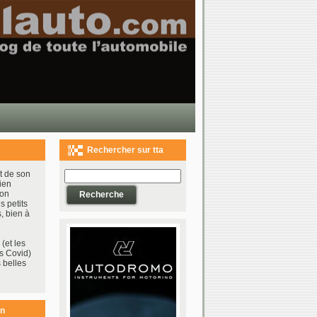
Rechercher sur tta
t de son
ien
bon
s petits
, bien à
(et les
s Covid)
 belles
on