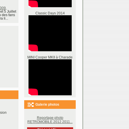
09,
 et 5 Juillet
Classic Days 2014
u des fans
 li...
MINI Cooper MKII à Charade
Galerie photos
sion
Reportage photo
RETROMOBILE 2012 2011...