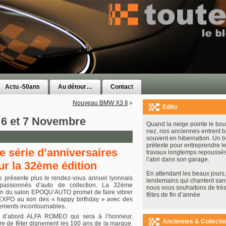
Actu -50ans
Au détour…
Contact
Nouveau BMW X3 II
»
Edito
6 et 7 Novembre
Quand la neige pointe le bou
nez, nos anciennes entrent b
souvent en hibernation. Un 
prétexte pour entreprendre le
e série d’anniversaires
travaux longtemps repoussés
l’abri dans son garage.
ur la 32ème édition
En attendant les beaux jours, 
 présente plus le rendez-vous annuel lyonnais
lendemains qui chantent san
passionnés d’auto de collection. La 32ème
nous vous souhaitons de très
on du salon EPOQU’AUTO promet de faire vibrer
fêtes de fin d’année
XPO au son des « happy birthday » avec des
ments incontournables.
t d’abord ALFA ROMEO qui sera à l’honneur,
Anciennes & Collecti
ire de fêter dignement les 100 ans de la marque.