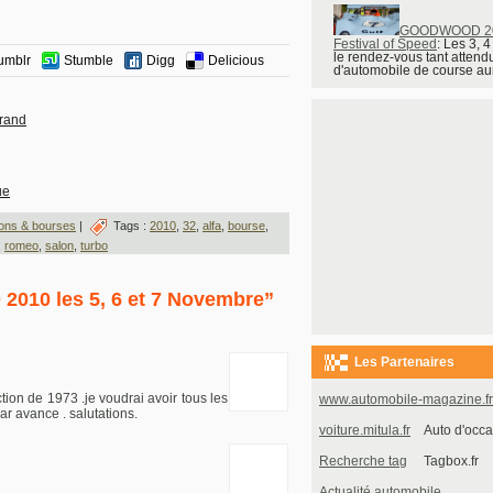
GOODWOOD 20
Festival of Speed
: Les 3, 4
le rendez-vous tant attend
umblr
Stumble
Digg
Delicious
d'automobile de course aura
rrand
ue
ons & bourses
|
Tags :
2010
,
32
,
alfa
,
bourse
,
,
romeo
,
salon
,
turbo
2010 les 5, 6 et 7 Novembre”
Les Partenaires
tion de 1973 .je voudrai avoir tous les
www.automobile-magazine.fr
r avance . salutations.
voiture.mitula.fr
Auto d'occa
Recherche tag
Tagbox.fr
Actualité automobile