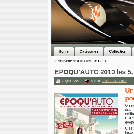
Home
Catégories
Collection
«
Nouvelle VOLVO V60, le Break
EPOQU’AUTO 2010 les 5, 
20 juillet 2010 |
Auteur:
Julien Faisandier
Un
po
On ne
des 
éditi
EURE
événe
C’es
histo