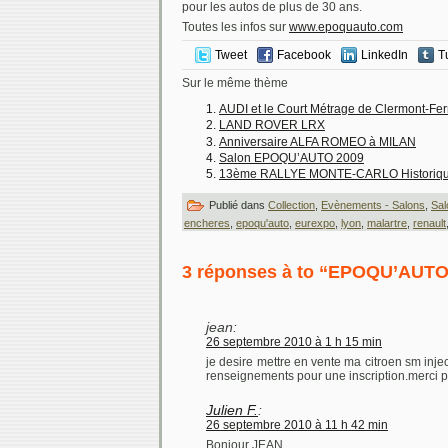
pour les autos de plus de 30 ans.
Toutes les infos sur
www.epoquauto.com
Tweet
Facebook
LinkedIn
T
Sur le même thème
AUDI et le Court Métrage de Clermont-Fe
LAND ROVER LRX
Anniversaire ALFA ROMEO à MILAN
Salon EPOQU’AUTO 2009
13ème RALLYE MONTE-CARLO Historiq
Publié dans
Collection
,
Evènements - Salons
,
Sal
encheres
,
epoqu'auto
,
eurexpo
,
lyon
,
malartre
,
renault
3 réponses à to “EPOQU’AUTO 
jean:
26 septembre 2010 à 1 h 15 min
je desire mettre en vente ma citroen sm injec
renseignements pour une inscription.merci pa
Julien F.
:
26 septembre 2010 à 11 h 42 min
Bonjour JEAN,