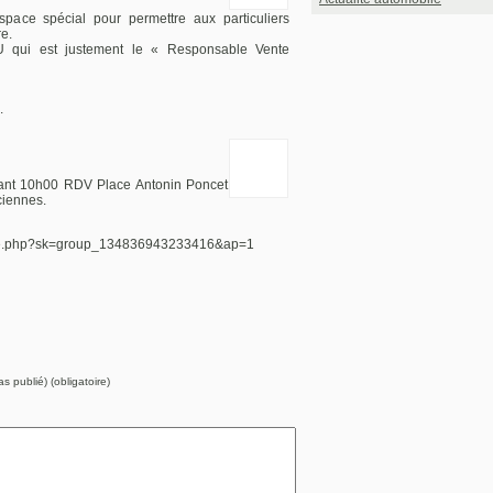
pace spécial pour permettre aux particuliers
re.
 qui est justement le « Responsable Vente
.
vant 10h00 RDV Place Antonin Poncet
ciennes.
e.php?sk=group_134836943233416&ap=1
s publié) (obligatoire)