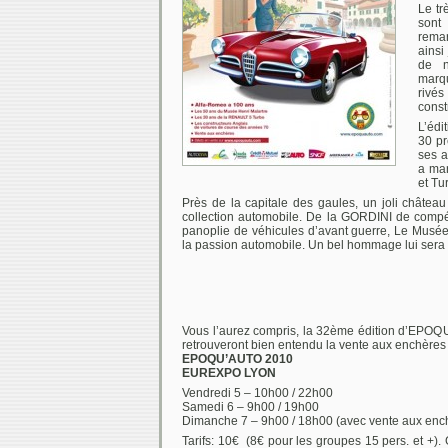
Le tr
sont
rema
ainsi
de n
marq
rivés
const
L’édi
30 p
ses a
a ma
et Tu
Près de la capitale des gaules, un joli châtea
collection automobile. De la GORDINI de compéti
panoplie de véhicules d’avant guerre, Le Mu
la passion automobile. Un bel hommage lui sera 
Vous l’aurez compris, la 32ème édition d’EPOQ
retrouveront bien entendu la vente aux enchères
EPOQU’AUTO 2010
EUREXPO LYON
Vendredi 5 – 10h00 / 22h00
Samedi 6 – 9h00 / 19h00
Dimanche 7 – 9h00 / 18h00 (avec vente aux ench
Tarifs: 10€ (8€ pour les groupes 15 pers. et +). 