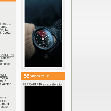
 nous a
lienne
 ; la
t répéter
2014 - du
l’affiche
on
e cesse
 PNEU
videos tta TV
"met la
tiqué
 voisins
FERRARI F40 en accélération
ENZO
)
: Le
raiment
ieuses»