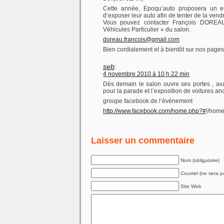
Cette année, Epoqu’auto proposera un es
d’exposer leur auto afin de tenter de la vend
Vous pouvez contacter François DOREAU
Véhicules Particulier » du salon.
doreau.francois@gmail.com
Bien cordialement et à bientôt sur nos pages
seb
:
4 novembre 2010 à 10 h 22 min
Dès demain le salon ouvre ses portes , a
pour la parade et l’exposition de voitures an
groupe facebook de l’évènement
http://www.facebook.com/home.php?#
!/hom
Laisser un commentaire
Nom (obligatoire)
Courriel (ne sera pa
Site Web