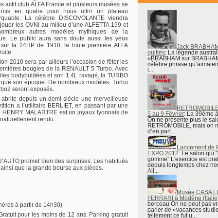
ès actif club ALFA France et plusieurs musées se
 mis en quatre pour nous offrir un plateau
rquable. La célèbre DISCOVOLANTE viendra
 jouer les OVNI au milieu d’une ALFETTA 159 et
ombreux autres modèles mythiques de la
ue. Le public aura sans doute aussi les yeux
 sur la 24HP de 1910, la toute première ALFA
Jack BRABHAM
ruite.
quittés
: La légende austra
«BRABHAM sur BRABHAM»
tion 2010 sera par ailleurs l’occasion de fêter les
célèbre phrase qu’aimaien
remières bougies de la RENAULT 5 Turbo. Avec
l...
iles bodybuldées et son 1.4L ravagé, la TURBO
rqué son époque. De nombreux
modèles, Turbo
rbo2 seront exposés.
u abrite depuis un demi-siècle une merveilleuse
tion a l’utilitaire BERLIET, en passant par une
RETROMOBILE 
sée HENRY MALARTRE est un joyaux lyonnais de
5 au 9 Février
: La 39ème à 
naturellement rendu.
On ne présente plus le sal
RETROMOBILE, mais on n
d’en parl...
Lancement de
EXPO 2012
: Le salon qui 
gomme" L'exercice est pra
U’AUTO promet bien des surprises. Les habitués
depuis longtemps chez nos
 ainsi que la grande bourse aux pièces.
All...
Musée CASA 
FERRARI à Modène (Italie
berceau On ne peut pas v
ères à partir de 14h30)
parler de «vacances stud
Gratuit pour les moins de 12 ans. Parking gratuit
tellement ce fut u...