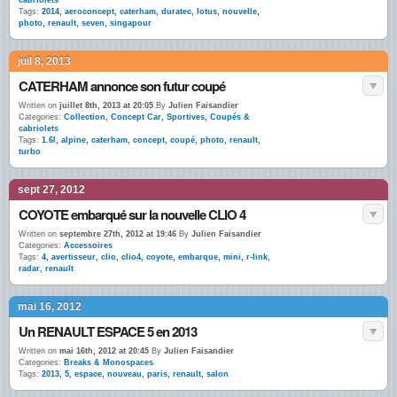
cabriolets
Tags:
2014
,
aeroconcept
,
caterham
,
duratec
,
lotus
,
nouvelle
,
photo
,
renault
,
seven
,
singapour
juil 8, 2013
CATERHAM annonce son futur coupé
Written on
juillet 8th, 2013 at 20:05
By
Julien Faisandier
Categories:
Collection
,
Concept Car
,
Sportives, Coupés &
cabriolets
Tags:
1.6l
,
alpine
,
caterham
,
concept
,
coupé
,
photo
,
renault
,
turbo
sept 27, 2012
COYOTE embarqué sur la nouvelle CLIO 4
Written on
septembre 27th, 2012 at 19:46
By
Julien Faisandier
Categories:
Accessoires
Tags:
4
,
avertisseur
,
clio
,
clio4
,
coyote
,
embarque
,
mini
,
r-link
,
radar
,
renault
mai 16, 2012
Un RENAULT ESPACE 5 en 2013
Written on
mai 16th, 2012 at 20:45
By
Julien Faisandier
Categories:
Breaks & Monospaces
Tags:
2013
,
5
,
espace
,
nouveau
,
paris
,
renault
,
salon