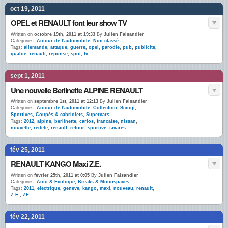
oct 19, 2011
OPEL et RENAULT font leur show TV
Written on
octobre 19th, 2011 at 19:33
By
Julien Faisandier
Categories:
Autour de l'automobile
,
Non classé
Tags:
allemande
,
attaque
,
guerre
,
opel
,
parodie
,
pub
,
publicite
,
qualite
,
renault
,
reponse
,
spot
,
tv
sept 1, 2011
Une nouvelle Berlinette ALPINE RENAULT
Written on
septembre 1st, 2011 at 12:13
By
Julien Faisandier
Categories:
Autour de l'automobile
,
Collection
,
Scoop
,
Sportives, Coupés & cabriolets
,
Supercars
Tags:
2012
,
alpine
,
berlinette
,
carlos
,
francaise
,
nissan
,
nouvelle
,
redele
,
renault
,
retour
,
sportive
,
tavares
fév 25, 2011
RENAULT KANGO Maxi Z.E.
Written on
février 25th, 2011 at 0:05
By
Julien Faisandier
Categories:
Auto & Ecologie
,
Breaks & Monospaces
Tags:
2011
,
electrique
,
geneve
,
kango
,
maxi
,
nouveau
,
renault
,
Z.E.
,
ZE
fév 22, 2011