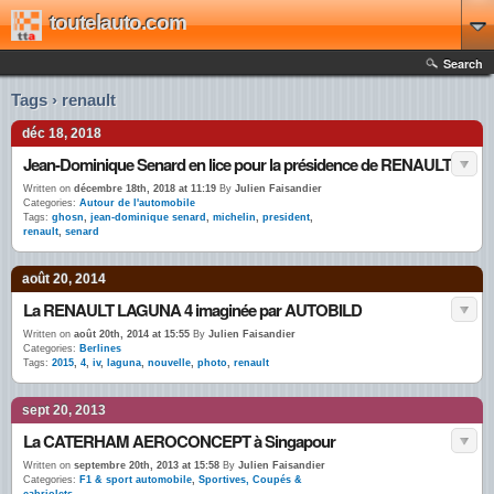
toutelauto.com
Search
Tags › renault
déc 18, 2018
Jean-Dominique Senard en lice pour la présidence de RENAULT
Written on
décembre 18th, 2018 at 11:19
By
Julien Faisandier
Categories:
Autour de l'automobile
Tags:
ghosn
,
jean-dominique senard
,
michelin
,
president
,
renault
,
senard
août 20, 2014
La RENAULT LAGUNA 4 imaginée par AUTOBILD
Written on
août 20th, 2014 at 15:55
By
Julien Faisandier
Categories:
Berlines
Tags:
2015
,
4
,
iv
,
laguna
,
nouvelle
,
photo
,
renault
sept 20, 2013
La CATERHAM AEROCONCEPT à Singapour
Written on
septembre 20th, 2013 at 15:58
By
Julien Faisandier
Categories:
F1 & sport automobile
,
Sportives, Coupés &