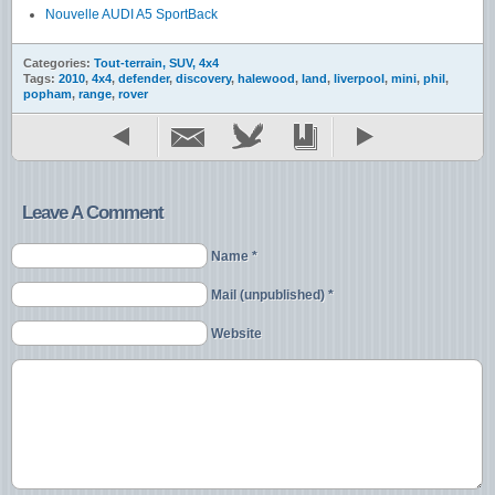
Nouvelle AUDI A5 SportBack
Categories:
Tout-terrain, SUV, 4x4
Tags:
2010
,
4x4
,
defender
,
discovery
,
halewood
,
land
,
liverpool
,
mini
,
phil
,
popham
,
range
,
rover
Leave A Comment
Name *
Mail (unpublished) *
Website