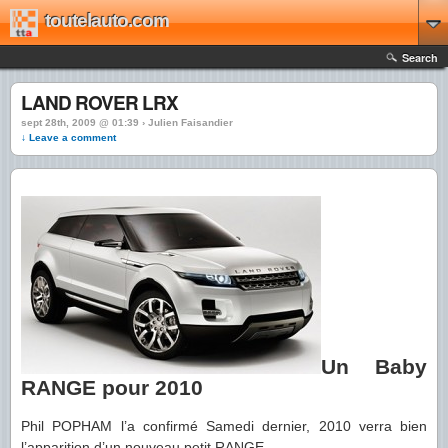
toutelauto.com
Search
LAND ROVER LRX
sept 28th, 2009 @ 01:39 › Julien Faisandier
↓ Leave a comment
Un Baby
RANGE pour 2010
Phil POPHAM l’a confirmé Samedi dernier, 2010 verra bien
l’apparition d’un nouveau petit RANGE.