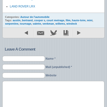
LAND ROVER LRX
Categories:
Autour de l'automobile
Tags:
austin
,
bertrand
,
cooper s
,
court metrage
,
film
,
haute-loire
,
mini
,
serpentine
,
tournage
,
valette
,
venkman
,
willems
,
windeck
Leave A Comment
Name *
Mail (unpublished) *
Website