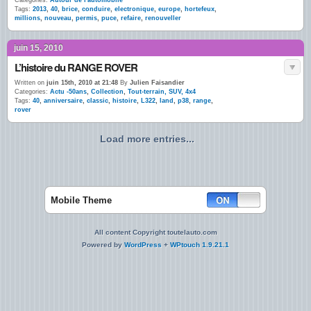
Categories:
Autour de l'automobile
Tags:
2013
,
40
,
brice
,
conduire
,
electronique
,
europe
,
hortefeux
,
millions
,
nouveau
,
permis
,
puce
,
refaire
,
renouveller
juin 15, 2010
L’histoire du RANGE ROVER
Written on
juin 15th, 2010 at 21:48
By
Julien Faisandier
Categories:
Actu -50ans
,
Collection
,
Tout-terrain, SUV, 4x4
Tags:
40
,
anniversaire
,
classic
,
histoire
,
L322
,
land
,
p38
,
range
,
rover
Load more entries...
Mobile Theme
All content Copyright toutelauto.com
Powered by
WordPress
+
WPtouch 1.9.21.1