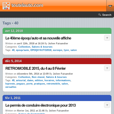
toutelauto.com
Search
Tags › 40
avr 12, 2018
Le 40ème époqu’auto et sa nouvelle affiche
Written on
avril 12th, 2018 at 16:24
By
Julien Faisandier
Categories:
Collection
,
Salons & bourses
Tags:
40
,
epoqu'auto
,
EPOQU'AUTO2018
,
eurexpo
,
lyon
,
salon
déc 5, 2014
RETROMOBILE 2015, du 4 au 8 Février
Written on
décembre 5th, 2014 at 13:09
By
Julien Faisandier
Categories:
Collection
,
Non classé
,
Salons & bourses
Tags:
40
,
artcurial
,
dates
,
edition
,
horaires
,
informations
,
lopresto
,
pegazo
,
porte
,
pratiques
,
retromobile
,
salon
,
versailles
fév 1, 2011
Le permis de conduire électronique pour 2013
Written on
février 1st, 2011 at 21:46
By
Julien Faisandier