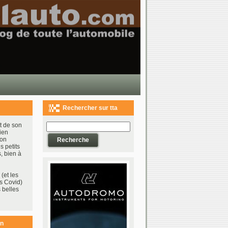
Rechercher sur tta
t de son
ien
bon
s petits
, bien à
(et les
s Covid)
 belles
on