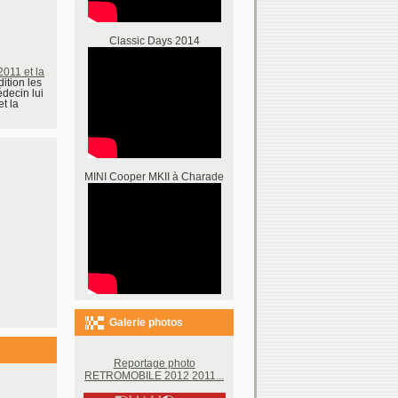
Classic Days 2014
11 et la
ition les
decin lui
t la
MINI Cooper MKII à Charade
Galerie photos
Reportage photo
RETROMOBILE 2012 2011...