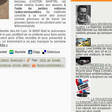
berceau d’ASTON MARTIN, cet
artiste réalise toutes ses œuvres
à
l’aide de petites voitures
radiocommandées
. Sa méthode
consiste à se servir des pneus
comme pinceaux et de tracer les
grandes lignes en les pilotant avec sa
Jack BRABHAM
télécommande.
quittés
: La légende austra
«BRABHAM sur BRABHAM»
de famille des Art Cars. Si BMW était le précurseur
célèbre phrase qu’aimaien
 le pas, profitant de ce prétexte pour faire parler
l...
nt ainsi d’être revisitée et sera présentée à
R
, un événement à ne pas manquer la semaine
ntrée »
Une AUDI QUA
Issoire
: Une invitée de ma
Meeting VHC des 10 et 11
umblr
Stumble
Digg
Delicious
gâter ses visiteurs, le mee..
 Salons
,
Supercars
|
Tags :
2012
,
art
,
bugatti
,
MORGAN et le r
supercar
,
veyron
,
wilton
|
Aucun commentaire »
la THREEWHEELER en 2
tricycle pour Papa Constru
britannique emblématique
MORGAN a toujours su cult
LA TRAVERSE
CLERMONT les 4 et 5 juill
autos descendent dans la
s’en réjouit, les occasions
plus en plus nomb...