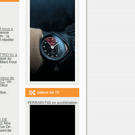
 nous a
lienne
 ; la
t répéter
TTRO S1 à
rque au
 Mars Pour
.
etour de
011
: Un
cteur
,
videos tta TV
ive...
FERRARI F40 en accélération
E DE
et
: Nos
 rue On
 sont de