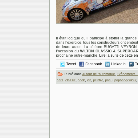
Il était logique qu’il participe à étoffer la gran
dans l’exercice, tous les constructeurs ont emboité
de leurs autos. La célèbre BUGATTI VEYRON vie
l’occasion du
WILTON CLASSIC & SUPERCA
prochaine outre-manche.
Lire la suite de cette e
Tweet
Facebook
LinkedIn
T
Publié dans
Autour de l'automobile
,
Evènements -
cars
,
classic
,
cook
,
ian
,
peintre
,
pneu
,
popbangcolour
,