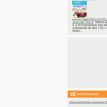
EPOQU’AUTO 20
JAGUAR Type E
: 33ème éd
4, 5 et 6 Novembre Son Mé
a demandé de dire « 33 » e
répon...
Les Partenaires
www.automobile-magazine.fr