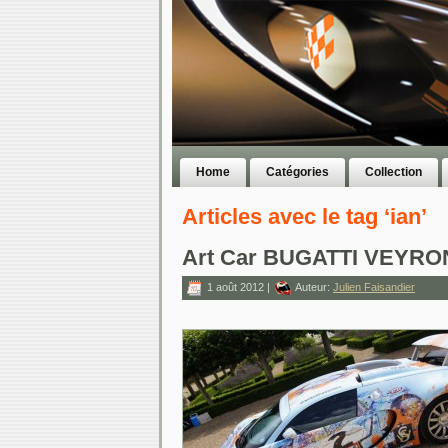
Home
Catégories
Collection
Articles avec le tag ‘ian’
Art Car BUGATTI VEYRO
1 août 2012 |
Auteur:
Julien Faisandier