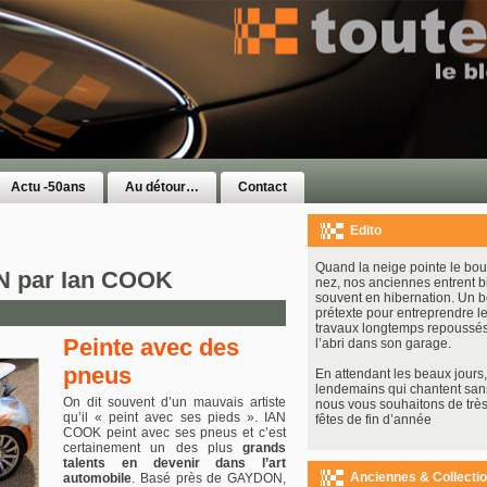
Actu -50ans
Au détour…
Contact
Edito
Quand la neige pointe le bou
N par Ian COOK
nez, nos anciennes entrent b
souvent en hibernation. Un 
prétexte pour entreprendre le
travaux longtemps repoussés
Peinte avec des
l’abri dans son garage.
pneus
En attendant les beaux jours, 
lendemains qui chantent san
On dit souvent d’un mauvais artiste
nous vous souhaitons de très
qu’il « peint avec ses pieds ». IAN
fêtes de fin d’année
COOK peint avec ses pneus et c’est
certainement un des plus
grands
talents en devenir dans l’art
Anciennes & Collecti
automobile
. Basé près de GAYDON,