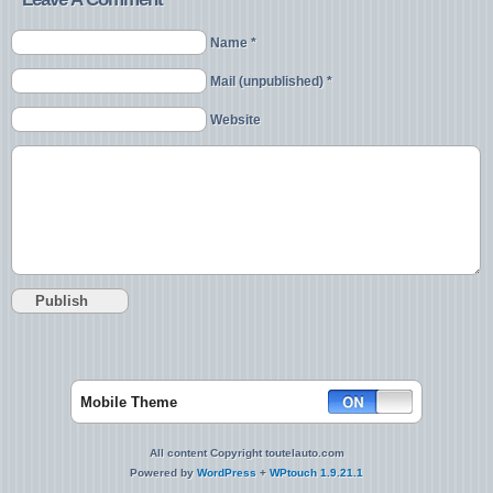
Name *
Mail (unpublished) *
Website
Mobile Theme
All content Copyright toutelauto.com
Powered by
WordPress
+
WPtouch 1.9.21.1