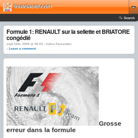
toutelauto.com
Search
Formule 1: RENAULT sur la sellette et BRIATORE
congédié
sept 16th, 2009 @ 06:53 › Julien Faisandier
↓ Leave a comment
Grosse
erreur dans la formule