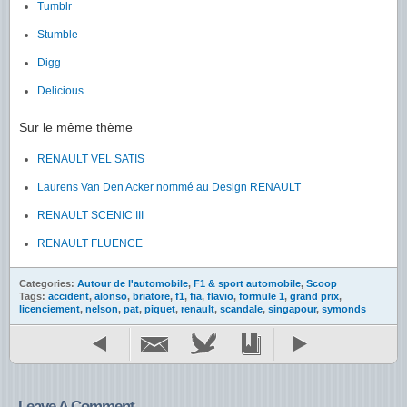
Tumblr
Stumble
Digg
Delicious
Sur le même thème
RENAULT VEL SATIS
Laurens Van Den Acker nommé au Design RENAULT
RENAULT SCENIC III
RENAULT FLUENCE
Categories:
Autour de l'automobile
,
F1 & sport automobile
,
Scoop
Tags:
accident
,
alonso
,
briatore
,
f1
,
fia
,
flavio
,
formule 1
,
grand prix
,
licenciement
,
nelson
,
pat
,
piquet
,
renault
,
scandale
,
singapour
,
symonds
Leave A Comment