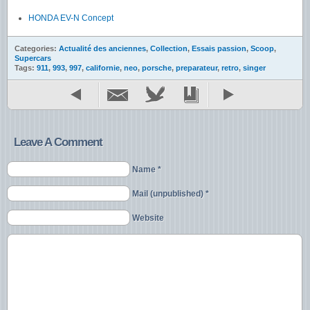
HONDA EV-N Concept
Categories:
Actualité des anciennes
,
Collection
,
Essais passion
,
Scoop
,
Supercars
Tags:
911
,
993
,
997
,
californie
,
neo
,
porsche
,
preparateur
,
retro
,
singer
Leave A Comment
Name *
Mail (unpublished) *
Website