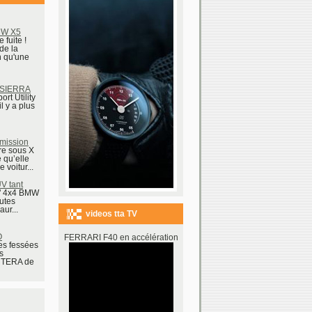
MW X5
e fuite !
de la
n qu'une
 SIERRA
rt Utility
l y a plus
smission
ire sous X
 qu’elle
 voitur...
V tant
t" 4x4 BMW
outes
aur...
videos tta TV
O
FERRARI F40 en accélération
es fessées
s
NTERA de