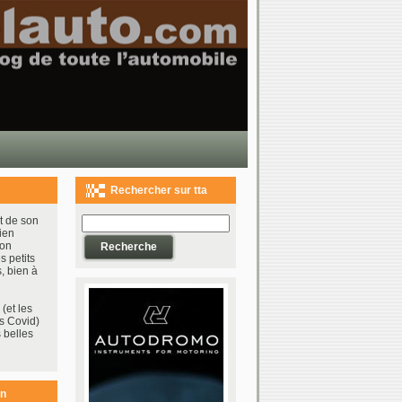
Rechercher sur tta
t de son
ien
bon
s petits
, bien à
(et les
s Covid)
 belles
on