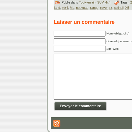
Publié dans
Tout-terrain, SUV, 4x4
|
Tags :
2
land
,
mk4
,
ML
,
nouveau
,
range
,
rover
,
rx
,
solihull
,
X5
Laisser un commentaire
Nom (obligatoire)
Courriel (ne sera pa
Site Web