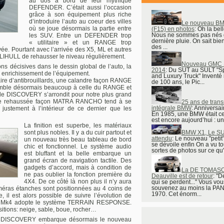
au dos à bord de leur mythique
DEFENDER. C’était aussi l’occasion
grâce à son équipement plus riche
d’introduire l’auto au coeur des villes
Le nouveau B
où se joue désormais la partie entre
(F15) en photos
: Oh la bell
Nous ne sommes pas nés 
les SUV. Entre un DEFENDER trop
dernière pluie. On sait bie
« utilitaire » et un RANGE trop
des ...
vée. Pourtant avec l’arrivée des X5, ML et autres
LIHULL de rehausser le niveau régulièrement.
Nouveau GMC
ons décisives dans le dessin global de l’auto, la
2014
: Du SUT au SULT "Spo
n enrichissement de l’équipement.
a​​nd Luxury Truck" Inventé i
aire d’antibrouillards, une calandre façon RANGE
de 100 ans, le Pic...
emble désormais beaucoup à celle du RANGE et
x, le DISCOVERY s’arrondit pour
notre plus grand
arrière rehaussée façon MATRA RANCHO tend à se
25 ans de tran
intégrale BMW
: Anniversa
t justement à l’intérieur de ce dernier que les
En 1985, une BMW était ce
est encore aujourd’hui : une
La finition est superbe, les matériaux
BMW X1, Le SU
sont plus nobles. Il y a du cuir partout et
attendu
: Le nouveau "peti
un nouveau très beau tableau de bord
se dévoile enfin On a vu t
chic et fonctionnel. Le système audio
sortes de photos sur ce qu'
est bluffant et la belle embarque un
grand écran de navigation tactile. Des
gadgets d’accord, mais à condition de
La DE TOMAS
ne pas oublier la fonction première du
Deauville est de retour
: "D
4X4. De ce côté là non plus il n’y aura
qui se perdent..." Vous vou
souvenez au moins la PA
méras étanches sont positionnées au 4 coins de
1970. Cet énorm...
, il est alors possible de suivre l’évolution de
 le Mk4 adopte le système TERRAIN RESPONSE.
itions: neige, sable, boue, rocher…
Le DISCOVERY embarque désormais le nouveau