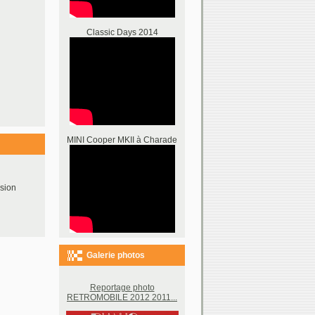
Classic Days 2014
MINI Cooper MKII à Charade
sion
Galerie photos
Reportage photo
RETROMOBILE 2012 2011...