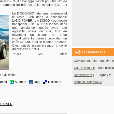
 fameux 2.7L, il développe 245ch pour 600Nm de
ins gourmand de près de 10%: comptez 9.3L aux
Le DISCOVERY était une référence et
le reste. Bien dans la philosophie
LAND ROVER, le « DISCO » permet de
transporter jusqu’à 7 personnes dans
une ambiance feutrée avec une
agréable odeur de cuir, tout en
traversant un champ de boue
impraticable. Le plaisir à cependant un
coût: 42300€ pour le modèle de base.
C’est tout de même presque la moitié
du prix d’un RANGE…
Les Partenaires
Toutes les infos:
www.automobile-magazine.fr
voiture.mitula.fr
Auto d'occa
overview.htm
Recherche tag
Tagbox.fr
umblr
Stumble
Digg
Delicious
Actualité automobile
ND ROVER