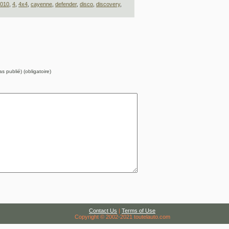
010
,
4
,
4x4
,
cayenne
,
defender
,
disco
,
discovery
,
s publié) (obligatoire)
Contact Us
|
Terms of Use
Copyright © 2002-2021 toutelauto.com