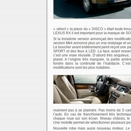
« sélect » la place du « DISCO » était toute trou
LEXUS RX il est important pour la marque de SO
Si la troisième version annonçait des modificati
version Mk4 annonce plus un vrai restylage et u
Le bouclier avant entièrement peint reçoit une p
SPORT et des feux à LED. La face avant ress
c’est une vraie réussite. D’abord très anguleu
plaisir. A l’origine très marquée, la partie 
fondre dans la continuité de l’habitacle. C’es
modifications sont les plus notables.
vraiment pas à se plaindre. Pas moins de 5 ca
l’auto. En cas de franchissement très technique
chaque roue sur son écran. Niveau châssis,
Une molette permet de sélectionner plusieurs pos
Nouvelle robe mais aussi nouveau moteur. 