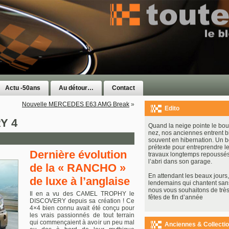
Actu -50ans
Au détour…
Contact
Nouvelle MERCEDES E63 AMG Break
»
Edito
Y 4
Quand la neige pointe le bou
nez, nos anciennes entrent b
souvent en hibernation. Un 
prétexte pour entreprendre le
Dernière évolution
travaux longtemps repoussés
l’abri dans son garage.
de la « RANCHO »
En attendant les beaux jours, 
de luxe à l’anglaise
lendemains qui chantent san
nous vous souhaitons de très
Il en a vu des CAMEL TROPHY le
fêtes de fin d’année
DISCOVERY depuis sa création ! Ce
4×4 bien connu avait été conçu pour
les vrais passionnés de tout terrain
qui commençaient à avoir un peu mal
Anciennes & Collecti