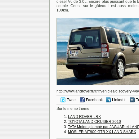
diesel V6 de 3.0L. Encore plus puissant que le
couple. Cerise sur le gâteau il est aussi mo
100km.
http://www.landrover.fr/fr/fr/vehicles/discovery-4/
Tweet
Facebook
LinkedIn
T
Sur le même thème
LAND ROVER LRX
TOYOTA LAND CRUISER 2010
TATA Motors plombé par JAGUAR et LA
MOSLER MT900 GTR XX LAND SHARK