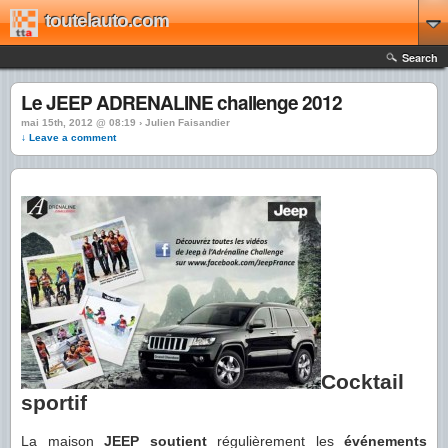
toutelauto.com
Search
Le JEEP ADRENALINE challenge 2012
mai 15th, 2012 @ 08:19 › Julien Faisandier
↓ Leave a comment
Cocktail
sportif
La maison
JEEP soutient
régulièrement les
événements