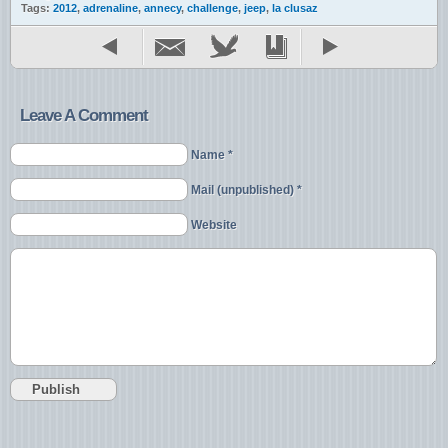
Tags:
2012
,
adrenaline
,
annecy
,
challenge
,
jeep
,
la clusaz
Leave A Comment
Name *
Mail (unpublished) *
Website