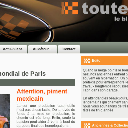
Actu -50ans
Au détour…
Contact
Edito
Quand la neige pointe le bou
ndial de Paris
nez, nos anciennes entrent b
souvent en hibernation. Un 
prétexte pour entreprendre le
travaux longtemps repoussés
Attention, piment
l’abri dans son garage.
mexicain
En attendant les beaux jours, 
lendemains qui chantent san
Lancer une production automobile
nous vous souhaitons de très
n’est pas chose facile. De la levée de
fêtes de fin d’année
fonds à la mise en production, le
chemin est très long. Enfin, seule la
passion peut aider à venir à bout du
Anciennes & Collecti
parcours final des homologations.