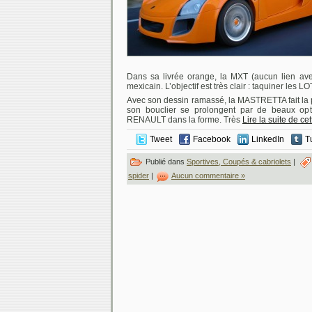
Dans sa livrée orange, la MXT (aucun lien a
mexicain. L’objectif est très clair : taquiner les 
Avec son dessin ramassé, la MASTRETTA fait la pa
son bouclier se prolongent par de beaux opt
RENAULT dans la forme. Très
Lire la suite de ce
Tweet
Facebook
LinkedIn
T
Publié dans
Sportives, Coupés & cabriolets
|
spider
|
Aucun commentaire »