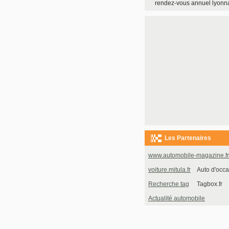
rendez-vous annuel lyonnai
Les Partenaires
www.automobile-magazine.fr
voiture.mitula.fr
Auto d'occa
Recherche tag
Tagbox.fr
Actualité automobile