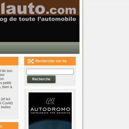
Rechercher sur tta
t de son
ien
bon
s petits
, bien à
(et les
s Covid)
 belles
on