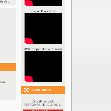
s de...
Classic Days 2014
MINI Cooper MKII à Charade
sion
Galerie photos
Reportage photo
RETROMOBILE 2012 2011...