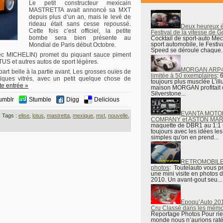
Le petit constructeur mexicain
MASTRETTA avait annoncé sa MXT
depuis plus d’un an, mais le levé de
rideau était sans cesse repoussé.
Deux heureux é
Cette fois c’est officiel, la petite
Festival de la vitesse de
bombe sera bien présente au
Cocktail de sport-auto Me
sport automobile, le Festiva
Mondial de Paris début Octobre.
Speed se déroule chaque..
vec MICHELIN) promet du piquant sauce piment
LOTUS et autres autos de sport légères.
MORGAN ARP4 
rt belle à la partie avant. Les grosses ouïes de
limitée à 50 exemplaires
: 
iques vitrés, avec un petit quelque chose de
toujours plus musclée L’ill
tte entrée »
maison MORGAN profitait 
Silverstone...
umblr
Stumble
Digg
Delicious
EVANTA MOTO
Tags :
elise
,
lotus
,
mastretta
,
mexique
,
mxt
,
nouvelle
,
COMPANY et ASTON MAR
maquette de DBR1 au 1:1 
toujours avec les idées les
simples qu'on en prend...
RETROMOBILE
photos
: Toutelauto vous 
une mini visite en photos d
2010. Un avant-gout seu...
Epoqu’Auto 201
Cru Classé dans les mémo
Reportage Photos Pour ri
monde nous n’aurions raté