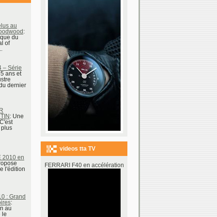
lus au
 Goodwood
:
cque du
l of
.
– Série
65 ans et
ustre
du dernier
R
TIN
: Une
C'est
 plus
videos tta TV
 2010 en
propose
FERRARI F40 en accélération
e l'édition
0 : Grand
ires
:
en au
 le