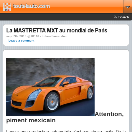
toutelauto.com
Search
La MASTRETTA MXT au mondial de Paris
sept 7th, 2010 @ 02:46 › Julien Faisandier
↓ Leave a comment
Attention,
piment mexicain
Lancer une production automobile n’est pas chose facile. De la