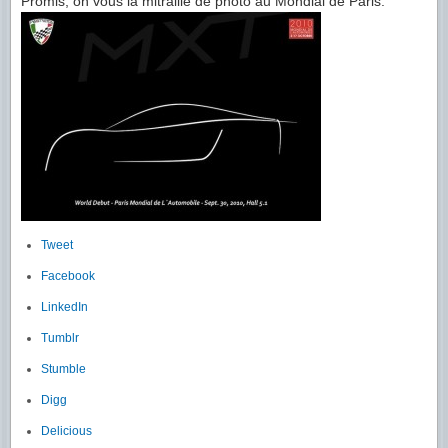
Promis, on vous la mitraille de photo au Mondial de Paris.
Tweet
Facebook
LinkedIn
Tumblr
Stumble
Digg
Delicious