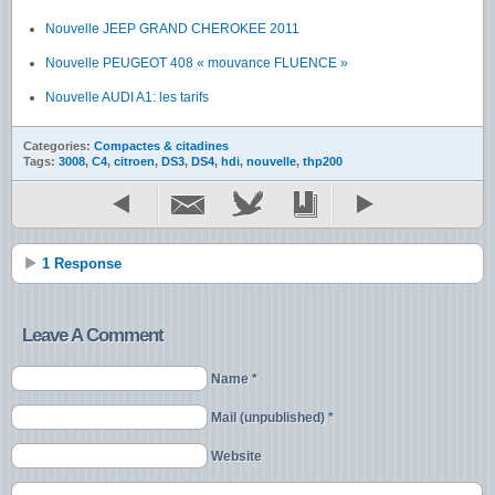
Nouvelle JEEP GRAND CHEROKEE 2011
Nouvelle PEUGEOT 408 « mouvance FLUENCE »
Nouvelle AUDI A1: les tarifs
Categories:
Compactes & citadines
Tags:
3008
,
C4
,
citroen
,
DS3
,
DS4
,
hdi
,
nouvelle
,
thp200
1 Response
Leave A Comment
Name *
Mail (unpublished) *
Website