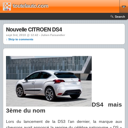
toutelauto.com
Search
Nouvelle CITROEN DS4
sept 3rd, 2010 @ 12:42 › Julien Faisandier
↓ Skip to comments
DS4 mais
3ème du nom
Lors du lancement de la DS3 l’an dernier, la marque aux
chevrons avait annoncé la reprise du célèbre patronyme « DS »