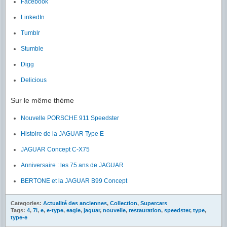
Facebook
LinkedIn
Tumblr
Stumble
Digg
Delicious
Sur le même thème
Nouvelle PORSCHE 911 Speedster
Histoire de la JAGUAR Type E
JAGUAR Concept C-X75
Anniversaire : les 75 ans de JAGUAR
BERTONE et la JAGUAR B99 Concept
Categories:
Actualité des anciennes
,
Collection
,
Supercars
Tags:
4
,
7l
,
e
,
e-type
,
eagle
,
jaguar
,
nouvelle
,
restauration
,
speedster
,
type
,
type-e