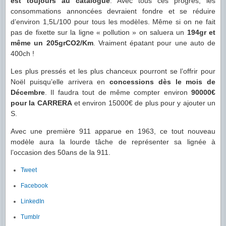
est toujours au catalogue
. Avec tous ces progrès, les
consommations annoncées devraient fondre et se réduire
d’environ 1,5L/100 pour tous les modèles. Même si on ne fait
pas de fixette sur la ligne « pollution » on saluera un
194gr et
même un 205grCO2/Km
. Vraiment épatant pour une auto de
400ch !
Les plus pressés et les plus chanceux pourront se l’offrir pour
Noël puisqu’elle arrivera en
concessions dès le mois de
Décembre
. Il faudra tout de même compter environ
90000€
pour la CARRERA
et environ 15000€ de plus pour y ajouter un
S.
Avec une première 911 apparue en 1963, ce tout nouveau
modèle aura la lourde tâche de représenter sa lignée à
l’occasion des 50ans de la 911.
Tweet
Facebook
LinkedIn
Tumblr