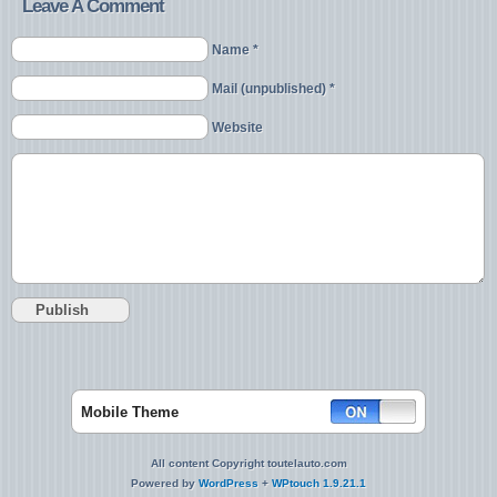
Leave A Comment
Name *
Mail (unpublished) *
Website
Mobile Theme
All content Copyright toutelauto.com
Powered by
WordPress
+
WPtouch 1.9.21.1