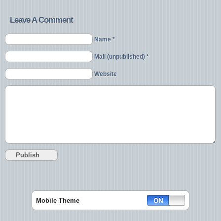
Leave A Comment
Name *
Mail (unpublished) *
Website
Mobile Theme