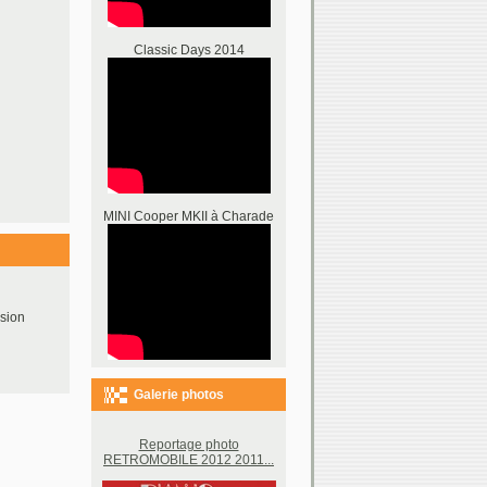
Classic Days 2014
MINI Cooper MKII à Charade
sion
Galerie photos
Reportage photo
RETROMOBILE 2012 2011...