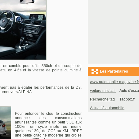
d en comble pour offrir 350ch et un couple de
battu en 4,6s et la vitesse de pointe culmine à
Les Partenaires
www.automobile-magazine.fr
ient pas à égaler les performances de la D3.
voiture.mitula.fr
Auto d'occa
tourner vers ALPINA.
Recherche tag
Tagbox.fr
Actualité automobile
Pour enfoncer le clou, le constructeur
annonce des consommations
ahurissantes comme un petit 5,3L aux
100km en cycle mixte ou même
quelques 139g de CO2 au KM ! BREF
une petite citadine moderne qui croise