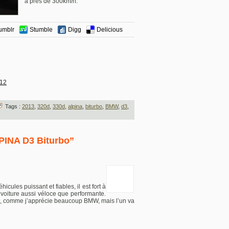
à près de 300km/h.
umblr
Stumble
Digg
Delicious
012
Tags :
2013
,
320d
,
330d
,
alpina
,
biturbo
,
BMW
,
d3
,
PINA D3 Biturbo”
cules puissant et fiables, il est fort à
 voiture aussi véloce que performante.
, comme j’apprécie beaucoup BMW, mais l’un va