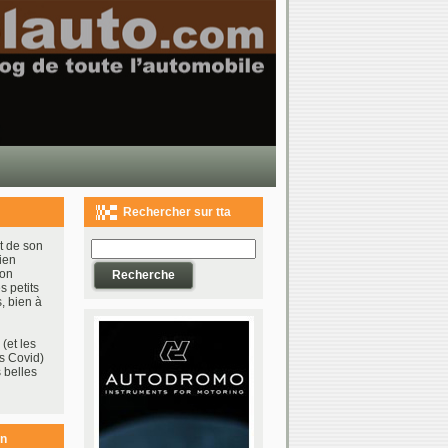
Rechercher sur tta
t de son
ien
bon
s petits
, bien à
(et les
s Covid)
 belles
on