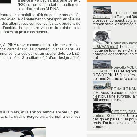
a lancé il y a peu sa nouvelle Série 3
(F30) et on s’attendait naturellement
à sa déclinaison ALPINA.
PEUGEOT 3008 
parateur semblait souffrir du peu de possibilités
Crossover
: La Peugeot 30
 BMW. Avec le département Motorsport en tête de
crossover compact, volumi
des alternatives confidentielles aux produits de
responsable. Assemblée 
 d’emblée la meilleure vitesse de pointe de la
l’usin...
tables au petit constructeur.
Nouveaux mote
ité, ALPINA reste comme d’habitude mesuré. Les
la BMW Série 5
: Le traditi
ayons caractéristiques prennent places dans les
«coup de tournevis» Dans 
nnoncent la couleur et un spoiler doté de LED,
panoplie des techniques m
qui...
ut. La série 3 profitant déjà d’un design affuté,
Nouvelle VO
JETTA 2011
: Du jet lag po
NEW YORK, 15 Juin, c'est
de Time Square qu'a été pr
RENAULT KAN
Z.E.
: Aussi pratique qu'éle
n'est plus une surprise, la
Billancourt misera ...
CITROEN DS5 
s à la main, et la finition semble encore un peu
berline DS en 2014
: Une 
nt, la qualité perçue aura du mal à être très
design en plus DS, la pou
œufs d’or française n’en fin
pondre d...