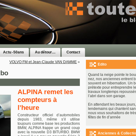
Actu -50ans
Au détour…
Contact
VOLVO FM et Jean-Claude VAN DAMME
»
Edito
rbo
Quand la neige pointe le bou
nez, nos anciennes entrent b
souvent en hibernation. Un 
prétexte pour entreprendre le
ALPINA remet les
travaux longtemps repoussés
l’abri dans son garage.
compteurs à
En attendant les beaux jours, 
l’heure
lendemains qui chantent san
nous vous souhaitons de très
Constructeur officiel d’automobiles
fêtes de fin d’année
depuis 1983, même s’il utilise
toujours comme base les productions
BMW, ALPINA frappe un grand coup
avec la nouvelle D3 BITURBO. BMW
Anciennes & Collecti