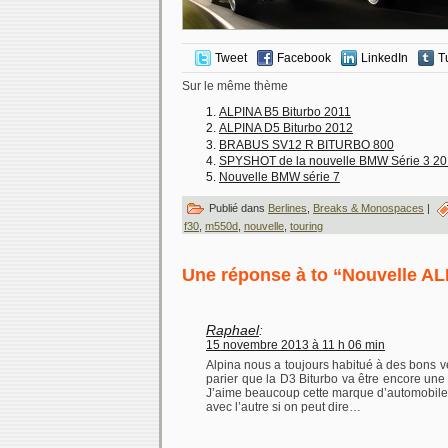
Tweet
Facebook
LinkedIn
T
Sur le même thème
ALPINA B5 Biturbo 2011
ALPINA D5 Biturbo 2012
BRABUS SV12 R BITURBO 800
SPYSHOT de la nouvelle BMW Série 3 2
Nouvelle BMW série 7
Publié dans
Berlines
,
Breaks & Monospaces
|
f30
,
m550d
,
nouvelle
,
touring
Une réponse à to “Nouvelle AL
Raphael
:
15 novembre 2013 à 11 h 06 min
Alpina nous a toujours habitué à des bons véhi
parier que la D3 Biturbo va être encore une
J’aime beaucoup cette marque d’automobile
avec l’autre si on peut dire…