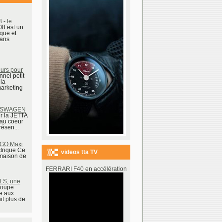
- le
08 est un
que et
dans
urs pour
onnel petit
la
arketing
LKSWAGEN
ur la JETTA
 au coeur
ésen...
GO Maxi
ctrique Ce
videos tta TV
 maison de
FERRARI F40 en accélération
LS, une
poupe
le aux
it plus de