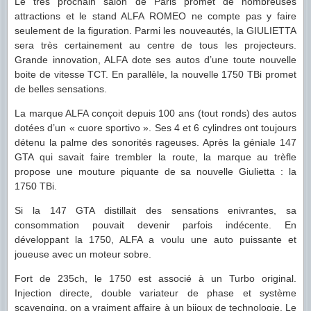
Le très prochain salon de Paris promet de nombreuses
attractions et le stand ALFA ROMEO ne compte pas y faire
seulement de la figuration. Parmi les nouveautés, la GIULIETTA
sera très certainement au centre de tous les projecteurs.
Grande innovation, ALFA dote ses autos d’une toute nouvelle
boite de vitesse TCT. En parallèle, la nouvelle 1750 TBi promet
de belles sensations.
La marque ALFA conçoit depuis 100 ans (tout ronds) des autos
dotées d’un « cuore sportivo ». Ses 4 et 6 cylindres ont toujours
détenu la palme des sonorités rageuses. Après la géniale 147
GTA qui savait faire trembler la route, la marque au trèfle
propose une mouture piquante de sa nouvelle Giulietta : la
1750 TBi.
Si la 147 GTA distillait des sensations enivrantes, sa
consommation pouvait devenir parfois indécente. En
développant la 1750, ALFA a voulu une auto puissante et
joueuse avec un moteur sobre.
Fort de 235ch, le 1750 est associé à un Turbo original.
Injection
directe, double variateur de phase et système
scavenging, on a vraiment affaire à un bijoux de technologie. Le