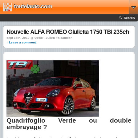
toutelauto.com
Search
Nouvelle ALFA ROMEO Giulietta 1750 TBi 235ch
sept 14th, 2010 @ 09:58 › Julien Faisandier
↓ Leave a comment
Quadrifoglio Verde ou double
embrayage ?