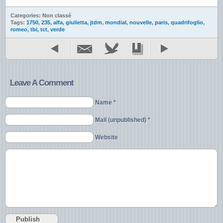
Categories: Non classé
Tags:
1750
,
235
,
alfa
,
giulietta
,
jtdm
,
mondial
,
nouvelle
,
paris
,
quadrifoglio
,
romeo
,
tbi
,
tct
,
verde
Leave A Comment
Name *
Mail (unpublished) *
Website