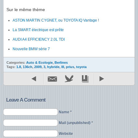
Sur le même thème
ASTON MARTIN CYGNET, ou TOYOTA IQ Vantage !
La SMART électrique est prête
AUDI A4 EFFICIENCY 2.0L TDI
Nouvelle BMW série 7
Categories:
Auto & Ecologie
,
Berlines
Tags:
1.8
,
136ch
,
2009
,
3
,
hybride
,
III
,
prius
,
toyota
Leave A Comment
Name *
Mail (unpublished) *
Website