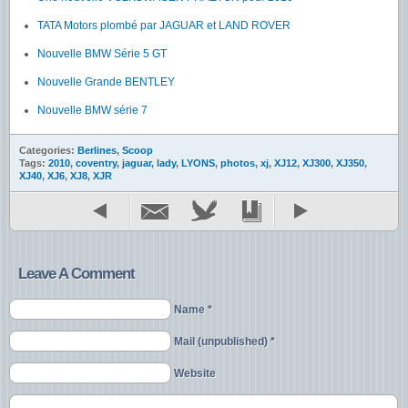
TATA Motors plombé par JAGUAR et LAND ROVER
Nouvelle BMW Série 5 GT
Nouvelle Grande BENTLEY
Nouvelle BMW série 7
Categories:
Berlines
,
Scoop
Tags:
2010
,
coventry
,
jaguar
,
lady
,
LYONS
,
photos
,
xj
,
XJ12
,
XJ300
,
XJ350
,
XJ40
,
XJ6
,
XJ8
,
XJR
Leave A Comment
Name *
Mail (unpublished) *
Website