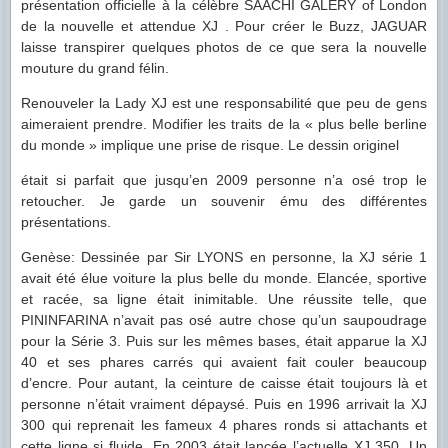
présentation officielle à la célèbre SAACHI GALERY of London
de la nouvelle et attendue XJ . Pour créer le Buzz, JAGUAR
laisse transpirer quelques photos de ce que sera la nouvelle
mouture du grand félin.
Renouveler la Lady XJ est une responsabilité que peu de gens
aimeraient prendre. Modifier les traits de la « plus belle berline
du monde » implique une prise de risque. Le dessin originel
était si parfait que jusqu’en 2009 personne n’a osé trop le
retoucher. Je garde un souvenir ému des différentes
présentations.
Genèse: Dessinée par Sir LYONS en personne, la XJ série 1
avait été élue voiture la plus belle du monde. Elancée, sportive
et racée, sa ligne était inimitable. Une réussite telle, que
PININFARINA n’avait pas osé autre chose qu’un saupoudrage
pour la Série 3. Puis sur les mêmes bases, était apparue la XJ
40 et ses phares carrés qui avaient fait couler beaucoup
d’encre. Pour autant, la ceinture de caisse était toujours là et
personne n’était vraiment dépaysé. Puis en 1996 arrivait la XJ
300 qui reprenait les fameux 4 phares ronds si attachants et
cette ligne si fluide. En 2003 était lancée l’actuelle XJ 350. Un