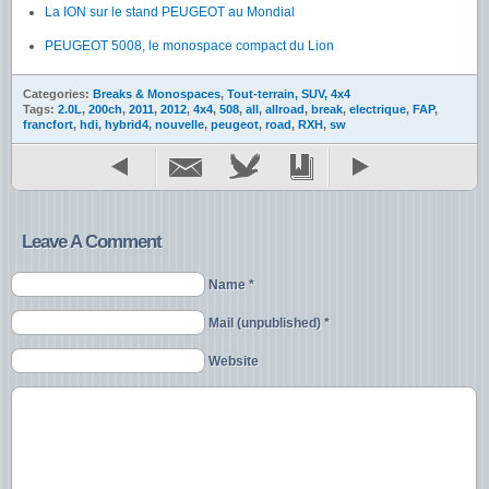
La ION sur le stand PEUGEOT au Mondial
PEUGEOT 5008, le monospace compact du Lion
Categories:
Breaks & Monospaces
,
Tout-terrain, SUV, 4x4
Tags:
2.0L
,
200ch
,
2011
,
2012
,
4x4
,
508
,
all
,
allroad
,
break
,
electrique
,
FAP
,
francfort
,
hdi
,
hybrid4
,
nouvelle
,
peugeot
,
road
,
RXH
,
sw
Leave A Comment
Name *
Mail (unpublished) *
Website