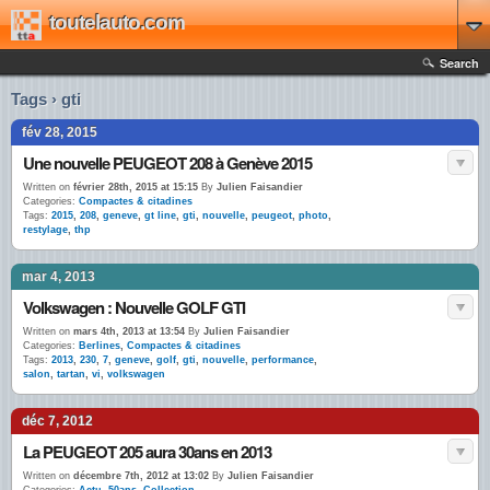
toutelauto.com
Search
Tags › gti
fév 28, 2015
Une nouvelle PEUGEOT 208 à Genève 2015
Written on
février 28th, 2015 at 15:15
By
Julien Faisandier
Categories:
Compactes & citadines
Tags:
2015
,
208
,
geneve
,
gt line
,
gti
,
nouvelle
,
peugeot
,
photo
,
restylage
,
thp
mar 4, 2013
Volkswagen : Nouvelle GOLF GTI
Written on
mars 4th, 2013 at 13:54
By
Julien Faisandier
Categories:
Berlines
,
Compactes & citadines
Tags:
2013
,
230
,
7
,
geneve
,
golf
,
gti
,
nouvelle
,
performance
,
salon
,
tartan
,
vi
,
volkswagen
déc 7, 2012
La PEUGEOT 205 aura 30ans en 2013
Written on
décembre 7th, 2012 at 13:02
By
Julien Faisandier