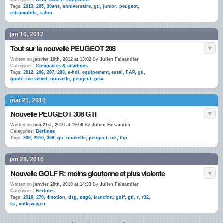
Categories:
Actu -50ans
,
Collection
Tags:
2013
,
205
,
30ans
,
anniversaire
,
gti
,
junior
,
peugeot
,
retromobile
,
salon
jan 10, 2012
Tout sur la nouvelle PEUGEOT 208
Written on
janvier 10th, 2012 at 13:02
By
Julien Faisandier
Categories:
Compactes & citadines
Tags:
2012
,
206
,
207
,
208
,
e-hdi
,
equipement
,
essai
,
FAP
,
gti
,
guide
,
ice velvet
,
nouvelle
,
peugeot
,
prix
mai 21, 2010
Nouvelle PEUGEOT 308 GTI
Written on
mai 21st, 2010 at 19:08
By
Julien Faisandier
Categories:
Berlines
Tags:
200
,
2010
,
308
,
gti
,
nouvelle
,
peugeot
,
rcz
,
thp
jan 28, 2010
Nouvelle GOLF R: moins gloutonne et plus violente
Written on
janvier 28th, 2010 at 14:33
By
Julien Faisandier
Categories:
Berlines
Tags:
2010
,
270
,
4motion
,
dsg
,
dsg6
,
francfort
,
golf
,
gti
,
r
,
r32
,
tsi
,
volkswagen