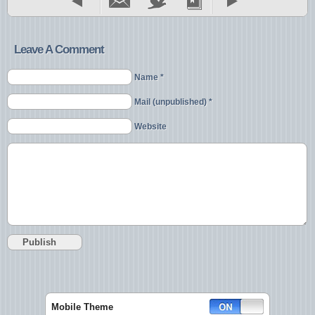
Leave A Comment
Name *
Mail (unpublished) *
Website
Mobile Theme