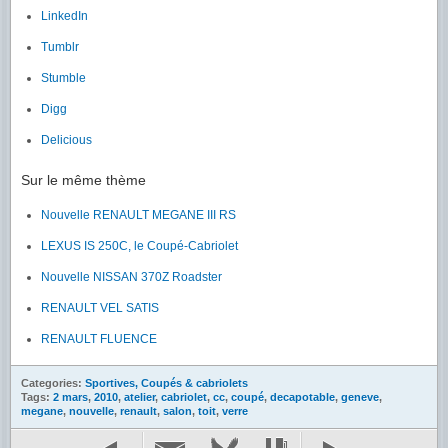
LinkedIn
Tumblr
Stumble
Digg
Delicious
Sur le même thème
Nouvelle RENAULT MEGANE III RS
LEXUS IS 250C, le Coupé-Cabriolet
Nouvelle NISSAN 370Z Roadster
RENAULT VEL SATIS
RENAULT FLUENCE
Categories:
Sportives, Coupés & cabriolets
Tags:
2 mars
,
2010
,
atelier
,
cabriolet
,
cc
,
coupé
,
decapotable
,
geneve
,
megane
,
nouvelle
,
renault
,
salon
,
toit
,
verre